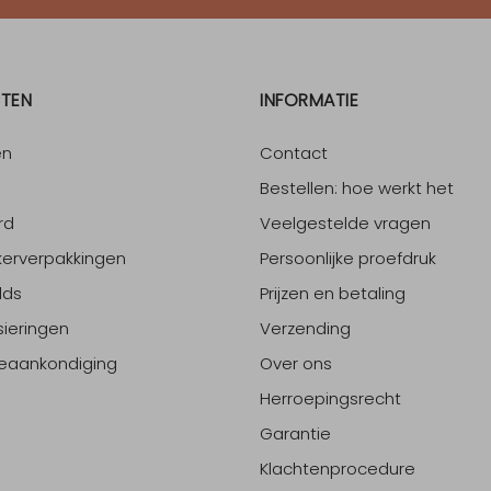
TEN
INFORMATIE
en
Contact
Bestellen: hoe werkt het
rd
Veelgestelde vragen
erverpakkingen
Persoonlijke proefdruk
lds
Prijzen en betaling
sieringen
Verzending
eaankondiging
Over ons
Herroepingsrecht
Garantie
Klachtenprocedure