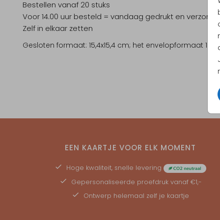
Bestellen vanaf 20 stuks
Voor 14.00 uur besteld = vandaag gedrukt en verzond
Zelf in elkaar zetten
Gesloten formaat: 15,4x15,4 cm; het envelopformaat 16x16
EEN KAARTJE VOOR ELK MOMENT
Hoge kwaliteit, snelle levering
Gepersonaliseerde
proefdruk
vanaf €1,-
Ontwerp helemaal zelf je kaartje