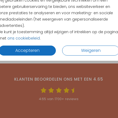
Wij gebruiken cookies en vergelijkbare technieken om een
betere gebruikerservaring te bieden, ons websiteverkeer en
en
onze prestaties te analyseren en voor marketing- en sociale
mediadoeleinden (het weergeven van gepersonaliseerde
 cm past het best bij deze kaart.
advertenties).
Je kunt je toestemming altijd wijzigen of intrekken op de pagina
met
ons cookiebeleid
.
Accepteren
Weigeren
KLANTEN BEOORDELEN ONS MET EEN
4.65
4.65
van
1700
+ reviews