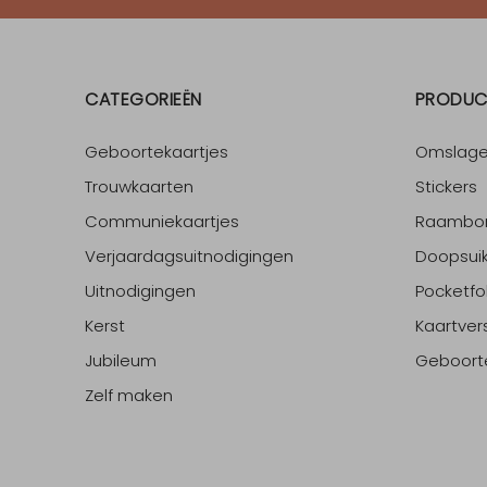
CATEGORIEËN
PRODUC
Geboortekaartjes
Omslag
Trouwkaarten
Stickers
Communiekaartjes
Raambo
Verjaardagsuitnodigingen
Doopsuik
Uitnodigingen
Pocketfo
Kerst
Kaartver
Jubileum
Geboort
Zelf maken