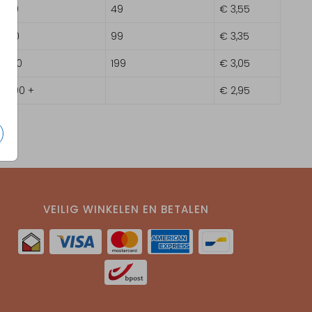
20
49
€ 3,55
50
99
€ 3,35
100
199
€ 3,05
200 +
€ 2,95
VEILIG WINKELEN EN BETALEN