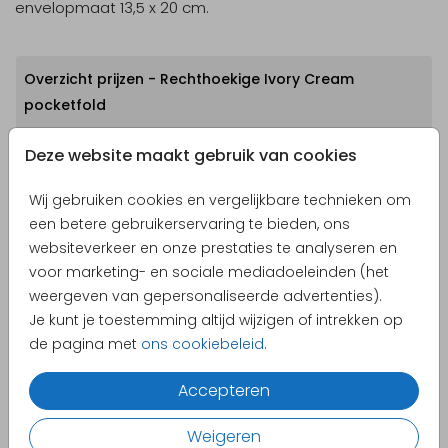
envelopmaat 13,5 x 20 cm.
Overzicht prijzen - Rechthoekige Ivory Cream
pocketfold
Min. aantal
Max. aantal
Prijs:
Deze website maakt gebruik van cookies
2
9
€ 2,25
Wij gebruiken cookies en vergelijkbare technieken om
een betere gebruikerservaring te bieden, ons
10
19
€ 2,05
websiteverkeer en onze prestaties te analyseren en
20
29
€ 1,85
voor marketing- en sociale mediadoeleinden (het
weergeven van gepersonaliseerde advertenties).
30
49
€ 1,75
Je kunt je toestemming altijd wijzigen of intrekken op
50
74
€ 1,65
de pagina met
ons cookiebeleid
.
75
99
€ 1,55
Accepteren
100 +
€ 1,45
Weigeren