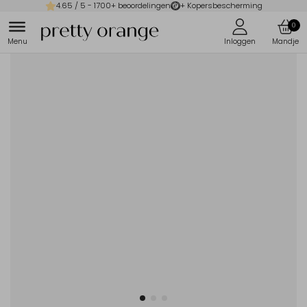
4.65
/ 5 -
1700
+ beoordelingen
+ Kopersbescherming
0