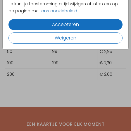
Je kunt je toestemming altijd wijzigen of intrekken op
Overzicht prijzen - Hip geboortekaartje van Buromac
de pagina met
ons cookiebeleid
.
met wolkjes en goudfolie I 507010
Accepteren
Min. aantal
Max. aantal
Prijs:
Weigeren
20
49
€ 3,05
50
99
€ 2,95
100
199
€ 2,70
200 +
€ 2,60
EEN KAARTJE VOOR ELK MOMENT