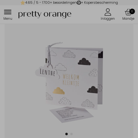
4.65
/ 5 -
1700
+ beoordelingen
+ Kopersbescherming
0