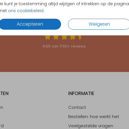
Je kunt je toestemming altijd wijzigen of intrekken op de pagina
met
ons cookiebeleid
.
Accepteren
Weigeren
KLANTEN BEOORDELEN ONS MET EEN
4.65
4.65
van
1700
+ reviews
TEN
INFORMATIE
en
Contact
Bestellen: hoe werkt het
rd
Veelgestelde vragen