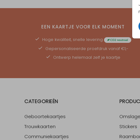
EEN KAARTJE VOOR ELK MOMENT
Hoge kwaliteit, snelle levering
Gepersonaliseerde
proefdruk
vanaf €1,-
Ontwerp helemaal zelf je kaartje
CATEGORIEËN
PRODUC
Geboortekaartjes
Omslag
Trouwkaarten
Stickers
Communiekaartjes
Raambo