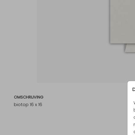
D
OMSCHRIJVING
biotop 16 x 16