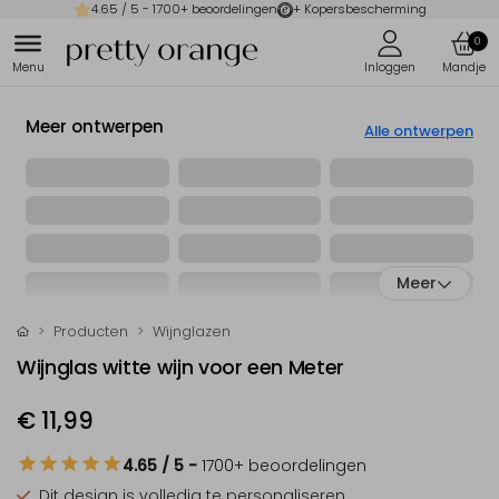
4.65
/ 5 -
1700
+ beoordelingen
+ Kopersbescherming
0
Meer ontwerpen
Alle ontwerpen
Meer
Producten
Wijnglazen
Wijnglas witte wijn voor een Meter
€ 11,99
4.65
/ 5
-
1700
+ beoordelingen
Dit design is
volledig te personaliseren