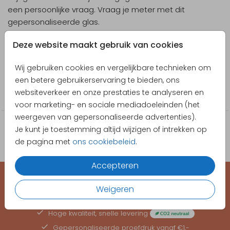
een persoonlijke vraag. Vraag je meter met dit
gepersonaliseerde glas.
Designer
Deze website maakt gebruik van cookies
Pretty Orange
Wij gebruiken cookies en vergelijkbare technieken om
Collectie
een betere gebruikerservaring te bieden, ons
websiteverkeer en onze prestaties te analyseren en
Wijnglazen
voor marketing- en sociale mediadoeleinden (het
weergeven van gepersonaliseerde advertenties).
Je kunt je toestemming altijd wijzigen of intrekken op
de pagina met
ons cookiebeleid
.
Accepteren
Weigeren
EEN KAARTJE VOOR ELK MOMENT
Hoge kwaliteit, snelle levering
Gepersonaliseerde
proefdruk
vanaf €1,-