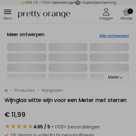
4.65
/ 5 -
1700
+ beoordelingen
+ Kopersbescherming
0
Meer ontwerpen
Alle ontwerpen
Meer
Producten
Wijnglazen
Wijnglas witte wijn voor een Meter met sterren
€ 11,99
4.65
/ 5
-
1700
+ beoordelingen
Dit design is
volledig te personaliseren