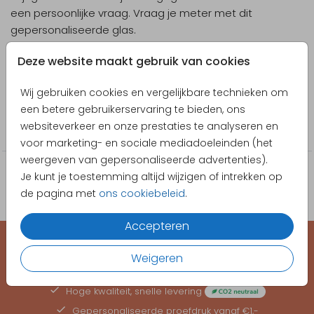
een persoonlijke vraag. Vraag je meter met dit
gepersonaliseerde glas.
Designer
Deze website maakt gebruik van cookies
Pretty Orange
Wij gebruiken cookies en vergelijkbare technieken om
Collectie
een betere gebruikerservaring te bieden, ons
websiteverkeer en onze prestaties te analyseren en
Wijnglazen
voor marketing- en sociale mediadoeleinden (het
weergeven van gepersonaliseerde advertenties).
Je kunt je toestemming altijd wijzigen of intrekken op
de pagina met
ons cookiebeleid
.
Accepteren
Weigeren
EEN KAARTJE VOOR ELK MOMENT
Hoge kwaliteit, snelle levering
Gepersonaliseerde
proefdruk
vanaf €1,-