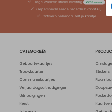
Hoge kwaliteit, snelle levering
Gepersonaliseerde
proefdruk
vanaf €1,-
Ontwerp helemaal zelf je kaartje
CATEGORIEËN
PRODUC
Geboortekaartjes
Omslag
Trouwkaarten
Stickers
Communiekaartjes
Raambo
Verjaardagsuitnodigingen
Doopsuik
Uitnodigingen
Pocketfo
Kerst
Kaartver
Jubileum
Geboort