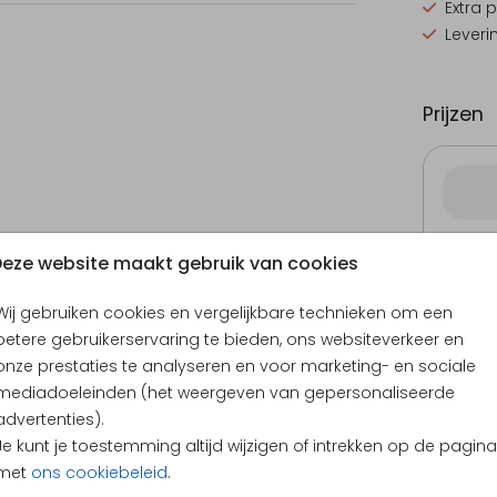
Extra 
Leveri
Prijzen
10 × 4
eze website maakt gebruik van cookies
Wij gebruiken cookies en vergelijkbare technieken om een
betere gebruikerservaring te bieden, ons websiteverkeer en
onze prestaties te analyseren en voor marketing- en sociale
mediadoeleinden (het weergeven van gepersonaliseerde
advertenties).
Je kunt je toestemming altijd wijzigen of intrekken op de pagina
KLANTEN BEOORDELEN ONS MET EEN
4.65
met
ons cookiebeleid
.