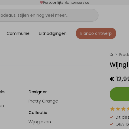
Persoonlijke klantenservice
Communie
Uitnodigingen
Blanco ontwerp
Prod
Wijngl
€ 12,9
ekst
Designer
Pretty Orange
en
Collectie
Dit de
Wijnglazen
GRATIS