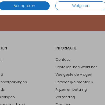
Accepteren
Weigeren
4.65
van
1700
+ reviews
TEN
INFORMATIE
en
Contact
Bestellen: hoe werkt het
rd
Veelgestelde vragen
erverpakkingen
Persoonlijke proefdruk
lds
Prijzen en betaling
sieringen
Verzending
eaankondiging
Over ons