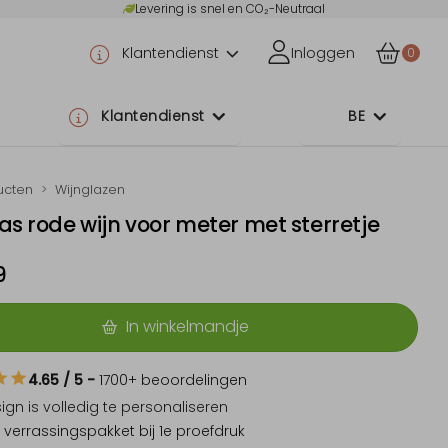
Levering is snel en CO₂-Neutraal
Klantendienst
Inloggen
0
Klantendienst
BE
ucten
Wijnglazen
as rode wijn voor meter met sterretje
9
In winkelmandje
4.65
/ 5
-
1700
+ beoordelingen
sign is
volledig te personaliseren
 verrassingspakket
bij 1e proefdruk