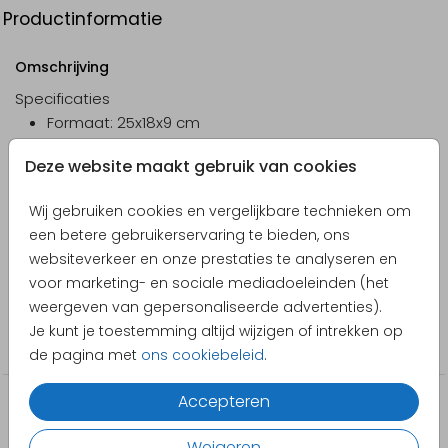
Productinformatie
Omschrijving
Specificaties
Formaat: 25x18x9 cm
Gemaakt van stevig karton
Deze website maakt gebruik van cookies
Met (wit) handvat en sluiting van metaal
Het koffertje heeft een extra laag papier aan de
Toon meer
Wij gebruiken cookies en vergelijkbare technieken om
binnenkant voor extra stevigheid
een betere gebruikerservaring te bieden, ons
Designer
De deksel is te personaliseren met afbeelding
websiteverkeer en onze prestaties te analyseren en
en/of naam
Pretty Orange
voor marketing- en sociale mediadoeleinden (het
De bedrukking is slijtvast (geen stickermateriaal)
weergeven van gepersonaliseerde advertenties).
Collectie
Je kunt je toestemming altijd wijzigen of intrekken op
Geschenk Koffertje
de pagina met
ons cookiebeleid
.
Accepteren
Weigeren