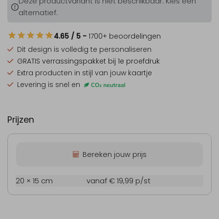
Deze productvariant is niet beschikbaar. Kies een
alternatief.
4.65
/ 5
-
1700
+ beoordelingen
Dit design is
volledig te personaliseren
GRATIS verrassingspakket
bij 1e proefdruk
Extra producten
in stijl van jouw kaartje
Levering is snel en
Prijzen
Bereken jouw prijs
20 × 15 cm
vanaf € 19,99
p/st