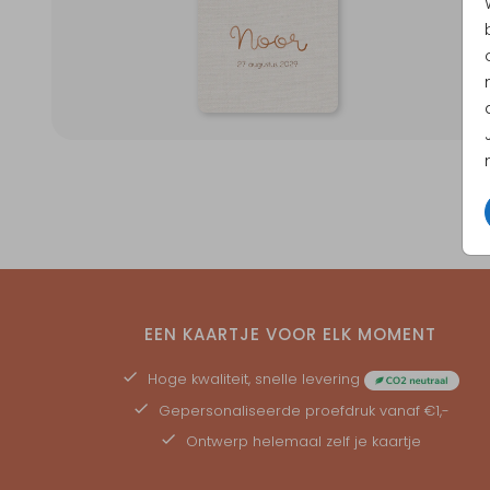
EEN KAARTJE VOOR ELK MOMENT
Hoge kwaliteit, snelle levering
Gepersonaliseerde
proefdruk
vanaf €1,-
Ontwerp helemaal zelf je kaartje