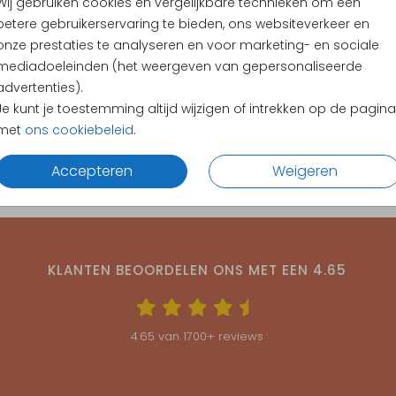
Wij gebruiken cookies en vergelijkbare technieken om een
betere gebruikerservaring te bieden, ons websiteverkeer en
onze prestaties te analyseren en voor marketing- en sociale
mediadoeleinden (het weergeven van gepersonaliseerde
advertenties).
Je kunt je toestemming altijd wijzigen of intrekken op de pagina
met
ons cookiebeleid
.
Accepteren
Weigeren
KLANTEN BEOORDELEN ONS MET EEN
4.65
4.65
van
1700
+ reviews