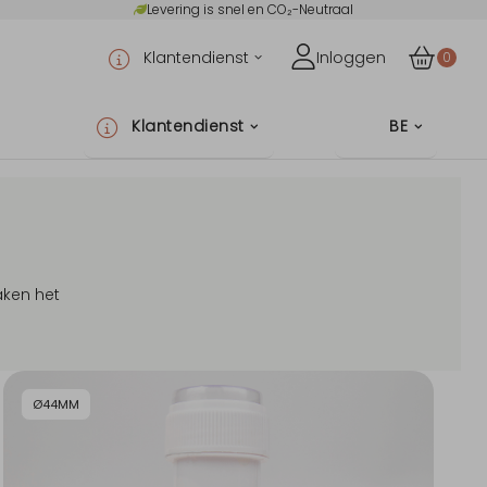
Levering is snel en CO₂-Neutraal
Klantendienst
Inloggen
0
Klantendienst
BE
aken het
Ø44MM