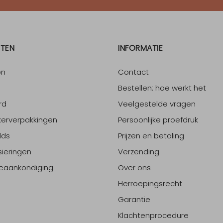
TEN
INFORMATIE
en
Contact
Bestellen: hoe werkt het
rd
Veelgestelde vragen
erverpakkingen
Persoonlijke proefdruk
lds
Prijzen en betaling
sieringen
Verzending
eaankondiging
Over ons
Herroepingsrecht
Garantie
Klachtenprocedure