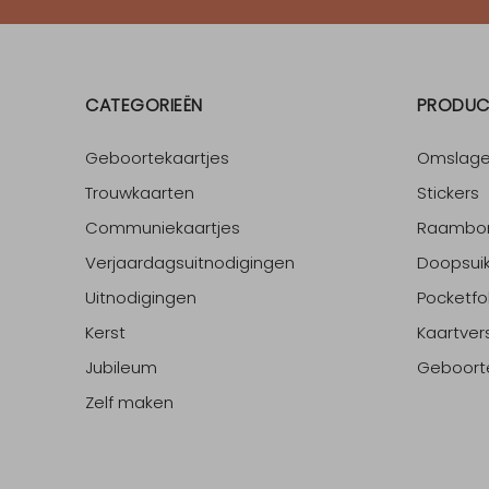
CATEGORIEËN
PRODUC
Geboortekaartjes
Omslag
Trouwkaarten
Stickers
Communiekaartjes
Raambo
Verjaardagsuitnodigingen
Doopsuik
Uitnodigingen
Pocketfo
Kerst
Kaartver
Jubileum
Geboort
Zelf maken