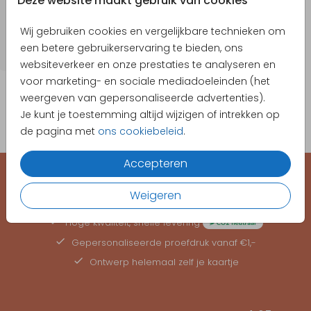
Deze website maakt gebruik van cookies
Wij gebruiken cookies en vergelijkbare technieken om
een betere gebruikerservaring te bieden, ons
websiteverkeer en onze prestaties te analyseren en
voor marketing- en sociale mediadoeleinden (het
weergeven van gepersonaliseerde advertenties).
Je kunt je toestemming altijd wijzigen of intrekken op
de pagina met
ons cookiebeleid
.
Accepteren
EEN KAARTJE VOOR ELK MOMENT
Weigeren
Hoge kwaliteit, snelle levering
Gepersonaliseerde
proefdruk
vanaf €1,-
Ontwerp helemaal zelf je kaartje