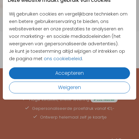
Deze website maakt gebruik van cookies
Wij gebruiken cookies en vergelijkbare technieken om
een betere gebruikerservaring te bieden, ons
websiteverkeer en onze prestaties te analyseren en
voor marketing- en sociale mediadoeleinden (het
weergeven van gepersonaliseerde advertenties).
Je kunt je toestemming altijd wijzigen of intrekken op
de pagina met
ons cookiebeleid
.
Accepteren
EEN KAARTJE VOOR ELK MOMENT
Weigeren
Hoge kwaliteit, snelle levering
Gepersonaliseerde
proefdruk
vanaf €1,-
Ontwerp helemaal zelf je kaartje