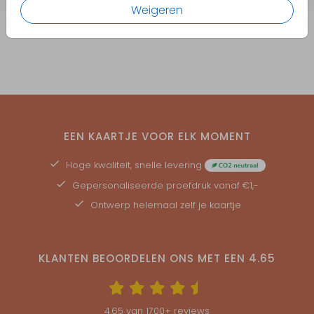
Weigeren
EEN KAARTJE VOOR ELK MOMENT
Hoge kwaliteit, snelle levering
Gepersonaliseerde
proefdruk
vanaf €1,-
Ontwerp helemaal zelf je kaartje
KLANTEN BEOORDELEN ONS MET EEN
4.65
4.65
van
1700
+ reviews