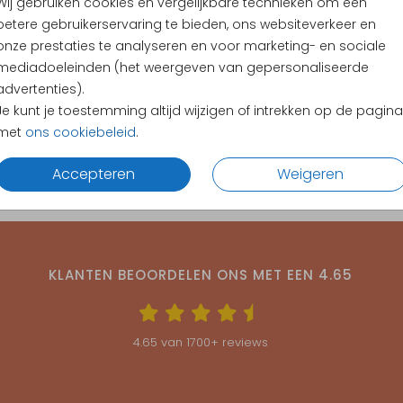
Wij gebruiken cookies en vergelijkbare technieken om een
betere gebruikerservaring te bieden, ons websiteverkeer en
onze prestaties te analyseren en voor marketing- en sociale
mediadoeleinden (het weergeven van gepersonaliseerde
advertenties).
Je kunt je toestemming altijd wijzigen of intrekken op de pagina
met
ons cookiebeleid
.
Accepteren
Weigeren
KLANTEN BEOORDELEN ONS MET EEN
4.65
4.65
van
1700
+ reviews