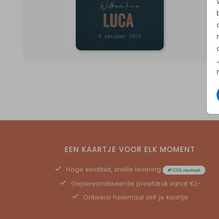
EEN KAARTJE VOOR ELK MOMENT
Hoge kwaliteit, snelle levering
Gepersonaliseerde
proefdruk
vanaf €1,-
Ontwerp helemaal zelf je kaartje