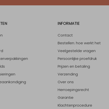
TEN
INFORMATIE
en
Contact
Bestellen: hoe werkt het
rd
Veelgestelde vragen
erverpakkingen
Persoonlijke proefdruk
lds
Prijzen en betaling
sieringen
Verzending
eaankondiging
Over ons
Herroepingsrecht
Garantie
Klachtenprocedure