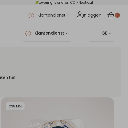
Levering is snel en CO₂-Neutraal
Klantendienst
Inloggen
0
Klantendienst
BE
aken het
Ø35 MM