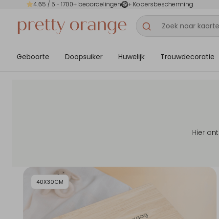
4.65
/ 5 -
1700
+ beoordelingen
+ Kopersbescherming
Geboorte
Doopsuiker
Huwelijk
Trouwdecoratie
Hier on
40X30CM