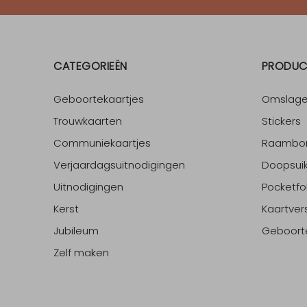
CATEGORIEËN
PRODUC
Geboortekaartjes
Omslag
Trouwkaarten
Stickers
Communiekaartjes
Raambo
Verjaardagsuitnodigingen
Doopsuik
Uitnodigingen
Pocketfo
Kerst
Kaartver
Jubileum
Geboort
Zelf maken