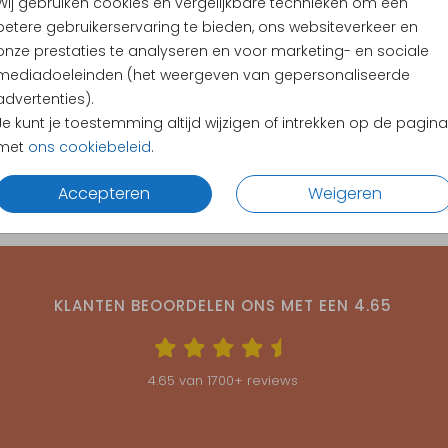
Wij gebruiken cookies en vergelijkbare technieken om een
betere gebruikerservaring te bieden, ons websiteverkeer en
onze prestaties te analyseren en voor marketing- en sociale
mediadoeleinden (het weergeven van gepersonaliseerde
advertenties).
Je kunt je toestemming altijd wijzigen of intrekken op de pagina
met
ons cookiebeleid
.
Accepteren
Weigeren
KLANTEN BEOORDELEN ONS MET EEN
4.65
4.65
van
1700
+ reviews