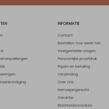
TEN
INFORMATIE
en
Contact
Bestellen: hoe werkt het
rd
Veelgestelde vragen
erverpakkingen
Persoonlijke proefdruk
lds
Prijzen en betaling
sieringen
Verzending
eaankondiging
Over ons
Herroepingsrecht
Garantie
Klachtenprocedure