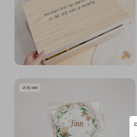
Ø 35 MM
D