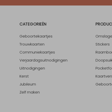
CATEGORIEËN
PRODUC
Geboortekaartjes
Omslag
Trouwkaarten
Stickers
Communiekaartjes
Raambo
Verjaardagsuitnodigingen
Doopsuik
Uitnodigingen
Pocketfo
Kerst
Kaartver
Jubileum
Geboort
Zelf maken