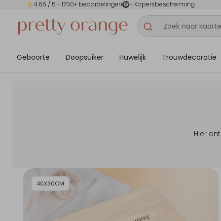
4.65
/ 5 -
1700
+ beoordelingen
+ Kopersbescherming
Geboorte
Doopsuiker
Huwelijk
Trouwdecoratie
Hier on
40X30CM