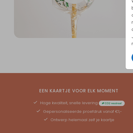
EEN KAARTJE VOOR ELK MOMENT
Hoge kwaliteit, snelle levering
Gepersonaliseerde
proefdruk
vanaf €1,-
Ontwerp helemaal zelf je kaartje