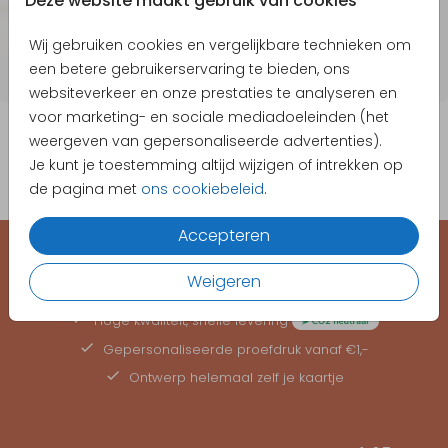
Deze website maakt gebruik van cookies
Wij gebruiken cookies en vergelijkbare technieken om
een betere gebruikerservaring te bieden, ons
websiteverkeer en onze prestaties te analyseren en
voor marketing- en sociale mediadoeleinden (het
weergeven van gepersonaliseerde advertenties).
Je kunt je toestemming altijd wijzigen of intrekken op
de pagina met
ons cookiebeleid
.
Accepteren
EEN KAARTJE VOOR ELK MOMENT
Weigeren
Hoge kwaliteit, snelle levering
Gepersonaliseerde
proefdruk
vanaf €1,-
Ontwerp helemaal zelf je kaartje