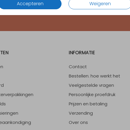
Accepteren
Weigeren
4.65
van
1700
+ reviews
TEN
INFORMATIE
en
Contact
Bestellen: hoe werkt het
rd
Veelgestelde vragen
erverpakkingen
Persoonlijke proefdruk
lds
Prijzen en betaling
sieringen
Verzending
eaankondiging
Over ons