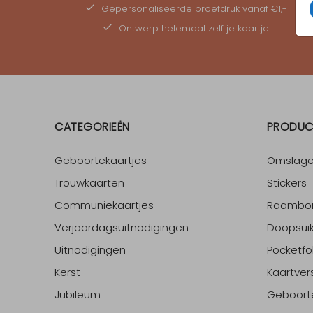
Gepersonaliseerde
proefdruk
vanaf €1,-
Ontwerp helemaal zelf je kaartje
CATEGORIEËN
PRODUC
Geboortekaartjes
Omslag
Trouwkaarten
Stickers
Communiekaartjes
Raambo
Verjaardagsuitnodigingen
Doopsuik
Uitnodigingen
Pocketfo
Kerst
Kaartver
Jubileum
Geboort