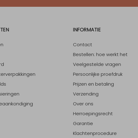
TEN
INFORMATIE
en
Contact
Bestellen: hoe werkt het
rd
Veelgestelde vragen
erverpakkingen
Persoonlijke proefdruk
lds
Prijzen en betaling
sieringen
Verzending
eaankondiging
Over ons
Herroepingsrecht
Garantie
Klachtenprocedure