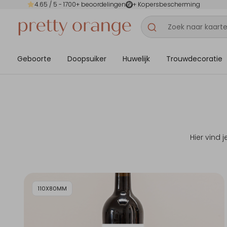
4.65
/ 5 -
1700
+ beoordelingen
+ Kopersbescherming
Geboorte
Doopsuiker
Huwelijk
Trouwdecoratie
Hier vind
110X80MM