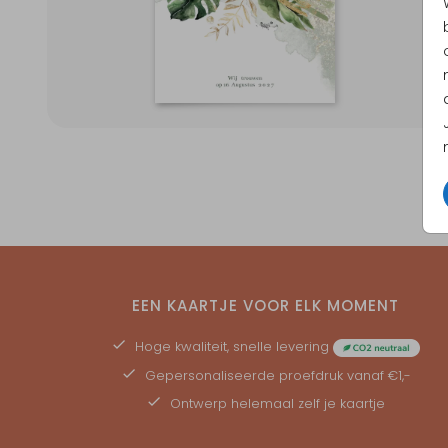
EEN KAARTJE VOOR ELK MOMENT
Hoge kwaliteit, snelle levering
Gepersonaliseerde
proefdruk
vanaf €1,-
Ontwerp helemaal zelf je kaartje