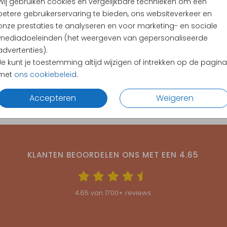
Wij gebruiken cookies en vergelijkbare technieken om een
betere gebruikerservaring te bieden, ons websiteverkeer en
onze prestaties te analyseren en voor marketing- en sociale
mediadoeleinden (het weergeven van gepersonaliseerde
advertenties).
Je kunt je toestemming altijd wijzigen of intrekken op de pagina
met
ons cookiebeleid
.
Accepteren
Weigeren
KLANTEN BEOORDELEN ONS MET EEN
4.65
4.65
van
1700
+ reviews