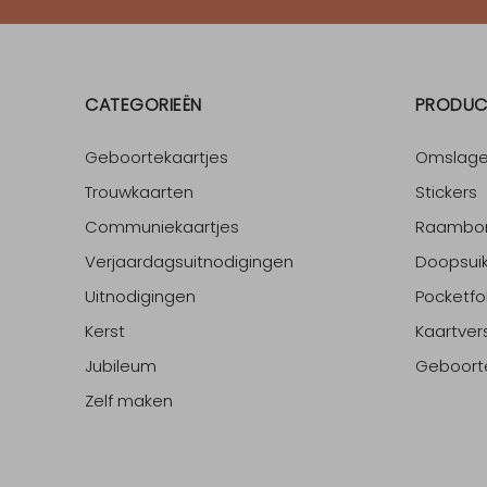
CATEGORIEËN
PRODUC
Geboortekaartjes
Omslag
Trouwkaarten
Stickers
Communiekaartjes
Raambo
Verjaardagsuitnodigingen
Doopsuik
Uitnodigingen
Pocketfo
Kerst
Kaartver
Jubileum
Geboort
Zelf maken