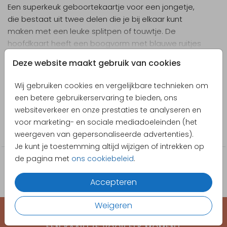
Een superkeuk geboortekaartje voor een jongetje,
die bestaat uit twee delen die je bij elkaar kunt
maken met een leuke splitpen of touwtje. De
hoofdkaart heeft een boogvorm met blauwe ruitjes
de kleinere kaart een doorkijkje waar de naam door
Toon meer
Deze website maakt gebruik van cookies
zichtbaar word. De kleuren kun je zelf aanpassen. Let
op: bestel het
Designer
bevestigingsmateriaal
los bij de kaart.
Wij gebruiken cookies en vergelijkbare technieken om
Wanneer je de kaartjes thuis krijgt, zet je ze hiermee
JilleJille
een betere gebruikerservaring te bieden, ons
zelf in elkaar.
websiteverkeer en onze prestaties te analyseren en
Collectie
voor marketing- en sociale mediadoeleinden (het
Geboortekaartjes
weergeven van gepersonaliseerde advertenties).
Je kunt je toestemming altijd wijzigen of intrekken op
de pagina met
ons cookiebeleid
.
Accepteren
Weigeren