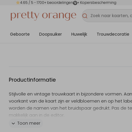
4.65
/ 5 -
1700
+ beoordelingen
+ Kopersbescherming
Geboorte
Doopsuiker
Huwelijk
Trouwdecoratie
Productinformatie
Stijlvolle en vintage trouwkaart in bijzondere vormen. Aa
voorkant van de kaart zijn er veldbloemen en op het labe
worden de namen van het bruidspaar gedrukt. Pas de te
makkelijk aan in de editor.
Dit product maakt onderdeel uit van
deze set
.
Toon meer