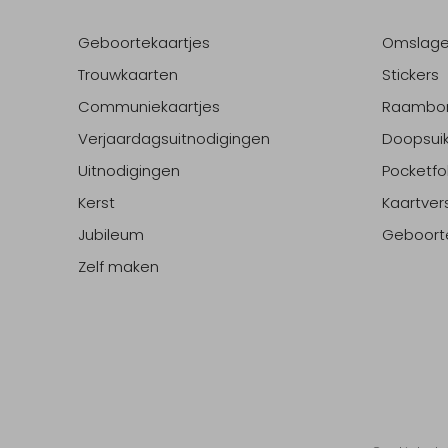
Geboortekaartjes
Omslag
Trouwkaarten
Stickers
Communiekaartjes
Raambo
Verjaardagsuitnodigingen
Doopsuik
Uitnodigingen
Pocketfo
Kerst
Kaartver
Jubileum
Geboort
Zelf maken