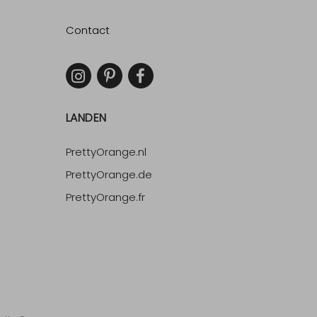
Contact
LANDEN
PrettyOrange.nl
PrettyOrange.de
PrettyOrange.fr