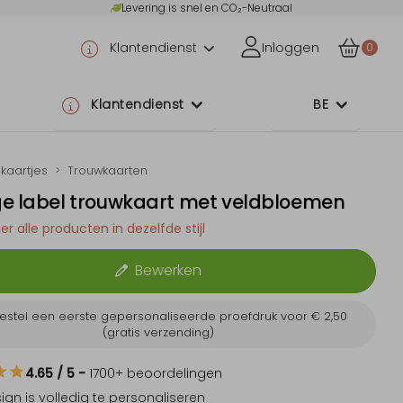
Levering is snel en CO₂-Neutraal
Klantendienst
Inloggen
0
Klantendienst
BE
kaartjes
Trouwkaarten
ge label trouwkaart met veldbloemen
er alle producten in dezelfde stijl
Bewerken
estel een eerste gepersonaliseerde proefdruk voor
€ 2,50
(gratis verzending)
4.65
/ 5
-
1700
+ beoordelingen
sign is
volledig te personaliseren