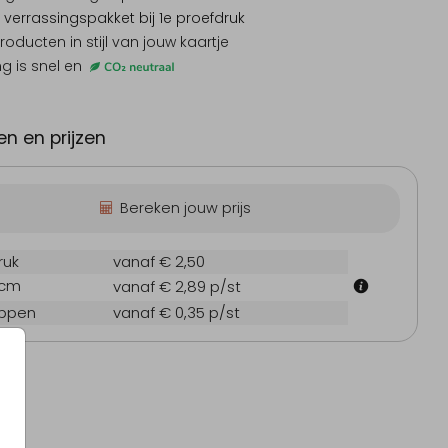
 verrassingspakket
bij 1e proefdruk
producten
in stijl van jouw kaartje
ng is snel en
Bedankkaart
Tro
n en prijzen
Bereken jouw prijs
ruk
vanaf € 2,50
 cm
vanaf € 2,89
p/st
oppen
vanaf € 0,35
p/st
odiging communie
Rouw bedankkaart
Gebo