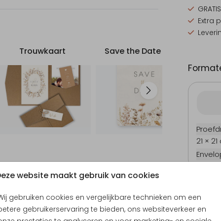
GRATIS
Extra 
Leveri
Trouwkaart
Save the Date kaart
Formate
Proefd
21 × 21
Envel
Communiekaart
Geboortekaartje
Uitn
eze website maakt gebruik van cookies
Wij gebruiken cookies en vergelijkbare technieken om een
betere gebruikerservaring te bieden, ons websiteverkeer en