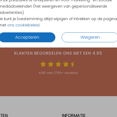
onze prestaties te analyseren en voor marketing- en sociale
mediadoeleinden (het weergeven van gepersonaliseerde
advertenties).
Je kunt je toestemming altijd wijzigen of intrekken op de pagina
met
ons cookiebeleid
.
Accepteren
Weigeren
KLANTEN BEOORDELEN ONS MET EEN
4.65
4.65
van
1700
+ reviews
TEN
INFORMATIE