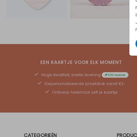
EEN KAARTJE VOOR ELK MOMENT
Hoge kwaliteit, snelle levering
Gepersonaliseerde
proefdruk
vanaf €1,-
Ontwerp helemaal zelf je kaartje
CATEGORIEËN
PRODUC