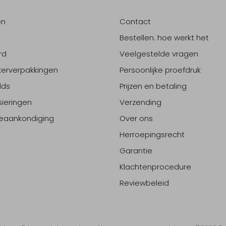
en
Contact
Bestellen: hoe werkt het
rd
Veelgestelde vragen
erverpakkingen
Persoonlijke proefdruk
lds
Prijzen en betaling
sieringen
Verzending
eaankondiging
Over ons
Herroepingsrecht
Garantie
Klachtenprocedure
Reviewbeleid