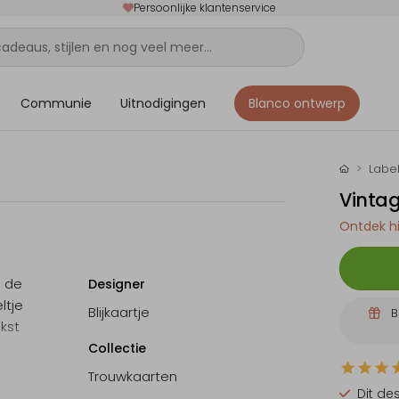
Persoonlijke klantenservice
Communie
Uitnodigingen
Blanco ontwerp
Label
Vinta
Ontdek hi
n de
Designer
ltje
Blijkaartje
B
kst
Collectie
Trouwkaarten
Dit de