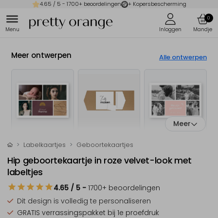
4.65
/ 5 -
1700
+ beoordelingen
+ Kopersbescherming
0
Meer ontwerpen
Alle ontwerpen
Meer
Labelkaartjes
Geboortekaartjes
Hip geboortekaartje in roze velvet-look met
labeltjes
4.65
/ 5
-
1700
+ beoordelingen
Dit design is
volledig te personaliseren
GRATIS verrassingspakket
bij 1e proefdruk