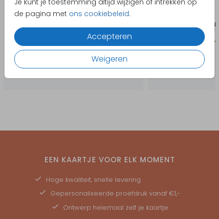
Je kunt je toestemming altijd wijzigen of intrekken op
de pagina met
ons cookiebeleid
.
Accepteren
Weigeren
EEN KAARTJE VOOR ELK MOMENT
Hoge kwaliteit, snelle levering
Gepersonaliseerde
proefdruk
vanaf €1,-
Ontwerp helemaal zelf je kaartje