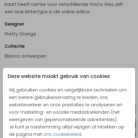
kaart heeft ruimte voor verschillende foto's. Kies zelf
een leuk lettertype in de online editor.
Designer
Pretty Orange
Collectie
Blanco ontwerpen
Producten die hierop lijken
Deze website maakt gebruik van cookies
Wij gebruiken cookies en vergelijkbare technieken om
Uitnodiging jubileum
een betere gebruikerservaring te bieden, ons
websiteverkeer en onze prestaties te analyseren en
voor marketing- en sociale mediadoeleinden (het
weergeven van gepersonaliseerde advertenties).
Je kunt je toestemming altijd wijzigen of intrekken op
de pagina met
ons cookiebeleid
.