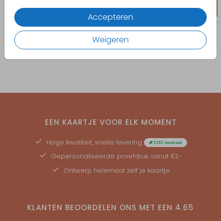
Accepteren
Weigeren
EEN KAARTJE VOOR ELK MOMENT
Hoge kwaliteit, snelle levering
Gepersonaliseerde
proefdruk
vanaf €1,-
Ontwerp helemaal zelf je kaartje
KLANTEN BEOORDELEN ONS MET EEN
4.65