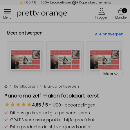
4.65
/ 5 -
1700
+ beoordelingen
+ Kopersbescherming
0
Meer ontwerpen
Alle ontwerpen
Meer
Kerstkaarten
Blanco ontwerpen
Panorama zelf maken fotokaart kerst
4.65
/ 5
-
1700
+ beoordelingen
Dit design is
volledig te personaliseren
GRATIS verrassingspakket
bij 1e proefdruk
Extra producten
in stijl van jouw kaartje