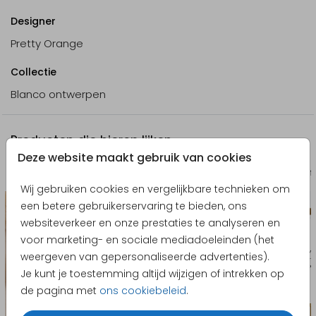
Designer
Pretty Orange
Collectie
Blanco ontwerpen
Producten die hierop lijken
Deze website maakt gebruik van cookies
Inlegkaart
Bruilo
Wij gebruiken cookies en vergelijkbare technieken om
een betere gebruikerservaring te bieden, ons
websiteverkeer en onze prestaties te analyseren en
voor marketing- en sociale mediadoeleinden (het
weergeven van gepersonaliseerde advertenties).
Je kunt je toestemming altijd wijzigen of intrekken op
de pagina met
ons cookiebeleid
.