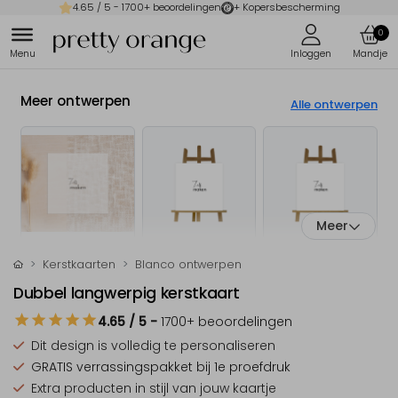
4.65
/ 5 -
1700
+ beoordelingen
+ Kopersbescherming
0
Meer ontwerpen
Alle ontwerpen
Meer
Kerstkaarten
Blanco ontwerpen
Dubbel langwerpig kerstkaart
4.65
/ 5
-
1700
+ beoordelingen
Dit design is
volledig te personaliseren
GRATIS verrassingspakket
bij 1e proefdruk
Extra producten
in stijl van jouw kaartje