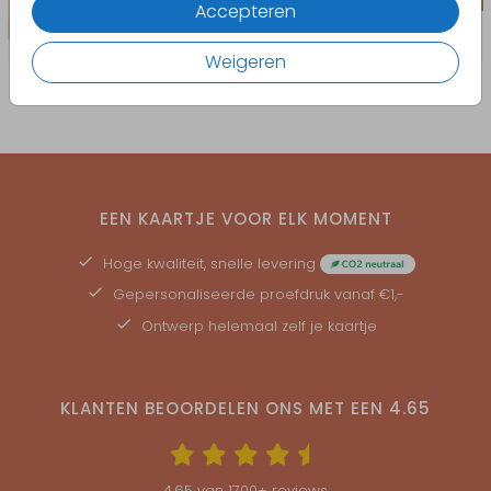
Accepteren
Weigeren
EEN KAARTJE VOOR ELK MOMENT
Hoge kwaliteit, snelle levering
Gepersonaliseerde
proefdruk
vanaf €1,-
Ontwerp helemaal zelf je kaartje
KLANTEN BEOORDELEN ONS MET EEN
4.65
4.65
van
1700
+ reviews