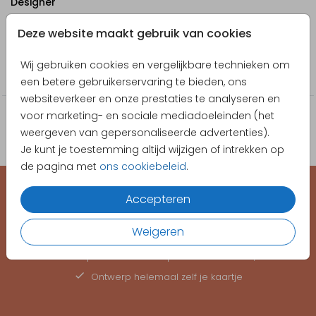
Designer
Poppybird
Deze website maakt gebruik van cookies
Collectie
Wij gebruiken cookies en vergelijkbare technieken om
Kerst stickers
een betere gebruikerservaring te bieden, ons
websiteverkeer en onze prestaties te analyseren en
voor marketing- en sociale mediadoeleinden (het
weergeven van gepersonaliseerde advertenties).
Je kunt je toestemming altijd wijzigen of intrekken op
de pagina met
ons cookiebeleid
.
Accepteren
EEN KAARTJE VOOR ELK MOMENT
Weigeren
Hoge kwaliteit, snelle levering
Gepersonaliseerde
proefdruk
vanaf €1,-
Ontwerp helemaal zelf je kaartje