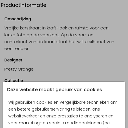
Productinformatie
Omschrijving
Vrolijke kerstkaart in kraft-look en ruimte voor een
leuke foto op de voorkant. Op de voor- en
achterkant van de kaart staat het witte silhouet van
een rendier.
Designer
Pretty Orange
Collectie
Deze website maakt gebruik van cookies
Kerstkaarten
Wij gebruiken cookies en vergelijkbare technieken om
Producten die hierop lijken
een betere gebruikerservaring te bieden, ons
websiteverkeer en onze prestaties te analyseren en
Uitnodiging communie
Kerst
voor marketing- en sociale mediadoeleinden (het