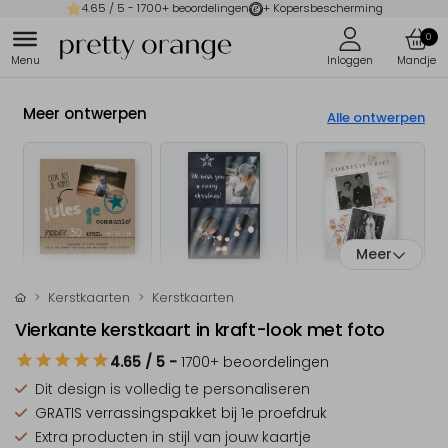
4.65
/ 5 -
1700
+ beoordelingen
+ Kopersbescherming
0
Meer ontwerpen
Alle ontwerpen
Meer
Kerstkaarten
Kerstkaarten
Vierkante kerstkaart in kraft-look met foto
4.65
/ 5
-
1700
+ beoordelingen
Dit design is
volledig te personaliseren
GRATIS verrassingspakket
bij 1e proefdruk
Extra producten
in stijl van jouw kaartje