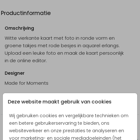
Productinformatie
Omschrijving
Witte vierkante kaart met foto in ronde vorm en
groene takjes met rode besjes in aquarel erlangs.
Upload een leuke foto en maak de kaart persoonlijk
in de online editor.
Designer
Made for Moments
Collectie
Deze website maakt gebruik van cookies
Kerstkaarten
Wij gebruiken cookies en vergelijkbare technieken om
een betere gebruikerservaring te bieden, ons
Producten die hierop lijken
websiteverkeer en onze prestaties te analyseren en
voor marketing- en sociale mediadoeleinden (het