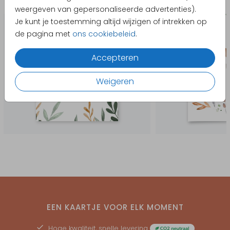
Bedankkaart geboorte
Geboort
weergeven van gepersonaliseerde advertenties).
Je kunt je toestemming altijd wijzigen of intrekken op
de pagina met
ons cookiebeleid
.
Accepteren
Weigeren
EEN KAARTJE VOOR ELK MOMENT
Hoge kwaliteit, snelle levering