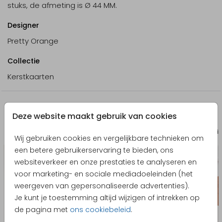
stuks, de afmeting is Ø 44 MM.
Designer
Pretty Orange
Collectie
Kerstkaarten
Producten die hierop lijken
Deze website maakt gebruik van cookies
Sticker
Sti
Wij gebruiken cookies en vergelijkbare technieken om
een betere gebruikerservaring te bieden, ons
websiteverkeer en onze prestaties te analyseren en
voor marketing- en sociale mediadoeleinden (het
weergeven van gepersonaliseerde advertenties).
Je kunt je toestemming altijd wijzigen of intrekken op
de pagina met
ons cookiebeleid
.