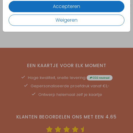
Accepteren
Weigeren
EEN KAARTJE VOOR ELK MOMENT
Hoge kwaliteit, snelle levering
Gepersonaliseerde
proefdruk
vanaf €1,-
Ontwerp helemaal zelf je kaartje
KLANTEN BEOORDELEN ONS MET EEN
4.65