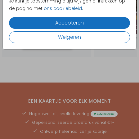
Je kunt je toestemming altijd wijzigen of intrekken op
de pagina met
ons cookiebeleid
.
Accepteren
Weigeren
EEN KAARTJE VOOR ELK MOMENT
Hoge kwaliteit, snelle levering
Gepersonaliseerde
proefdruk
vanaf €1,-
Ontwerp helemaal zelf je kaartje