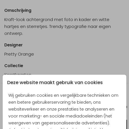
Omschrijving
Kraft-look achtergrond met foto in kader en witte
hartjes en sterretjes. Trendy typografie naar eigen
ontwerp.
Designer
Pretty Orange
Collectie
Kerstkaarten
Deze website maakt gebruik van cookies
Producten die hierop lijken
Wij gebruiken cookies en vergelijkbare technieken om
een betere gebruikerservaring te bieden, ons
Bedankkaart
Uitnodigi
websiteverkeer en onze prestaties te analyseren en
voor marketing- en sociale mediadoeleinden (het
weergeven van gepersonaliseerde advertenties).