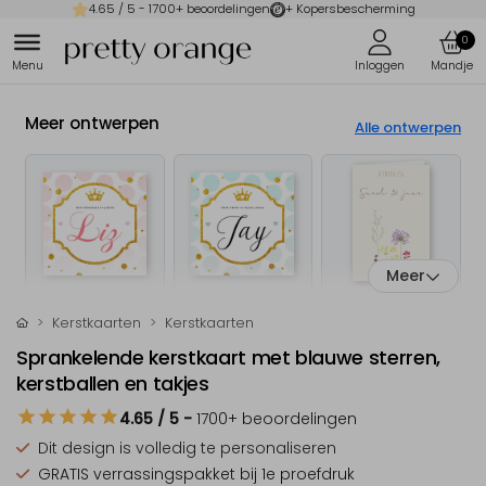
4.65
/ 5 -
1700
+ beoordelingen
+ Kopersbescherming
0
Meer ontwerpen
Alle ontwerpen
Meer
Kerstkaarten
Kerstkaarten
Sprankelende kerstkaart met blauwe sterren,
kerstballen en takjes
4.65
/ 5
-
1700
+ beoordelingen
Dit design is
volledig te personaliseren
GRATIS verrassingspakket
bij 1e proefdruk