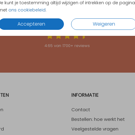
Je kunt je toestemming altijd wijzigen of intrekken op de pagina
met
ons cookiebeleid
.
KLANTEN BEOORDELEN ONS MET EEN
4.65
Accepteren
Weigeren
4.65
van
1700
+ reviews
TEN
INFORMATIE
en
Contact
Bestellen: hoe werkt het
rd
Veelgestelde vragen