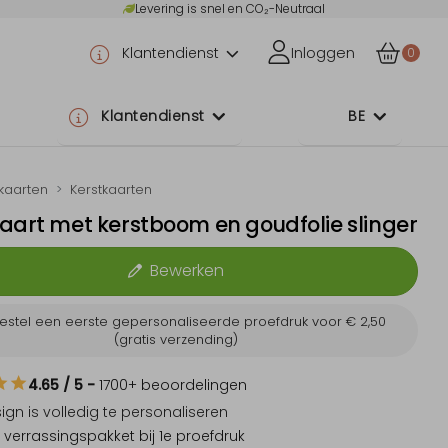
Levering is snel en CO₂-Neutraal
Klantendienst
Inloggen
0
Klantendienst
BE
tkaarten
Kerstkaarten
aart met kerstboom en goudfolie slinger
Bewerken
estel een eerste gepersonaliseerde proefdruk voor
€ 2,50
(gratis verzending)
4.65
/ 5
-
1700
+ beoordelingen
sign is
volledig te personaliseren
 verrassingspakket
bij 1e proefdruk