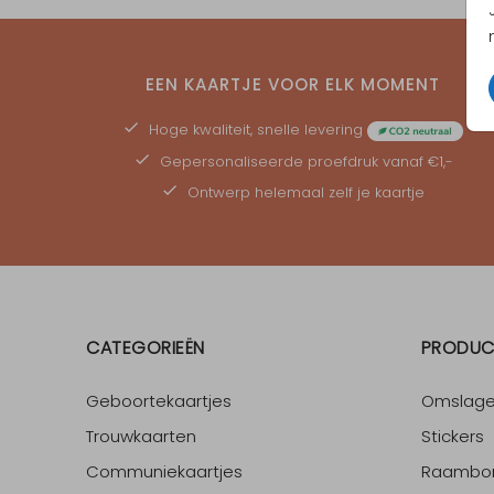
EEN KAARTJE VOOR ELK MOMENT
Hoge kwaliteit, snelle levering
Gepersonaliseerde
proefdruk
vanaf €1,-
Ontwerp helemaal zelf je kaartje
CATEGORIEËN
PRODUC
Geboortekaartjes
Omslag
Trouwkaarten
Stickers
Communiekaartjes
Raambo