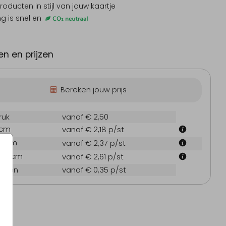
producten
in stijl van jouw kaartje
ng is snel en
Kerstkaart
Geboortekaartje
n en prijzen
Bereken jouw prijs
ruk
vanaf € 2,50
 cm
vanaf € 2,18
p/st
7.1 cm
vanaf € 2,37
p/st
21.6 cm
vanaf € 2,61
p/st
oppen
vanaf € 0,35
p/st