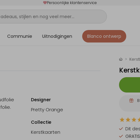
Persoonlijke klantenservice
Communie
Uitnodigingen
Blanco ontwerp
Kers
Kerstk
dfolie
Designer
B
folie.
Pretty Orange
Collectie
Dit de
Kerstkaarten
GRATIS