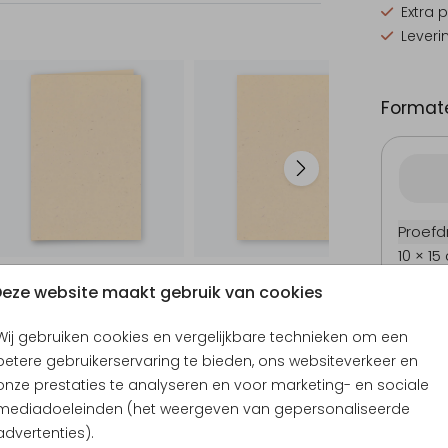
Extra 
Leveri
Formate
Proefd
10 × 15
11.4 × 1
eze website maakt gebruik van cookies
14.4 × 
Envel
Wij gebruiken cookies en vergelijkbare technieken om een
betere gebruikerservaring te bieden, ons websiteverkeer en
onze prestaties te analyseren en voor marketing- en sociale
mediadoeleinden (het weergeven van gepersonaliseerde
advertenties).