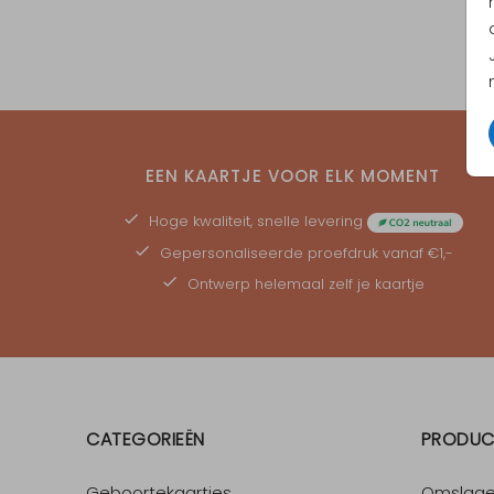
EEN KAARTJE VOOR ELK MOMENT
Hoge kwaliteit, snelle levering
Gepersonaliseerde
proefdruk
vanaf €1,-
Ontwerp helemaal zelf je kaartje
CATEGORIEËN
PRODUC
Geboortekaartjes
Omslag