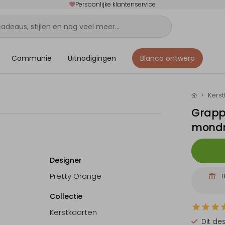
Persoonlijke klantenservice
Communie
Uitnodigingen
Blanco ontwerp
Kers
Grappi
mond
Designer
Pretty Orange
B
Collectie
Kerstkaarten
Dit de