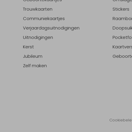
Trouwkaarten
Stickers
Communiekaartjes
Raambo
Verjaardagsuitnodigingen
Doopsuik
Uitnodigingen
Pocketfo
Kerst
Kaartver
Jubileum
Geboort
Zelf maken
Cookiebele