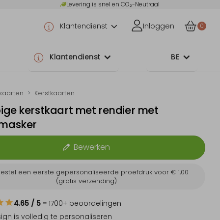
Levering is snel en CO₂-Neutraal
Klantendienst
Inloggen
0
Klantendienst
BE
tkaarten
Kerstkaarten
ge kerstkaart met rendier met
masker
Bewerken
estel een eerste gepersonaliseerde proefdruk voor
€ 1,00
(gratis verzending)
4.65
/ 5
-
1700
+ beoordelingen
sign is
volledig te personaliseren