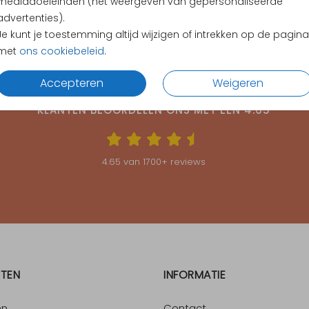
mediadoeleinden (het weergeven van gepersonaliseerde
advertenties).
Je kunt je toestemming altijd wijzigen of intrekken op de pagina
met
ons cookiebeleid
.
Accepteren
Weigeren
KLANTEN BEOORDELEN ONS MET EEN
4.65
4.65
van
1700
+ reviews
TEN
INFORMATIE
en
Contact