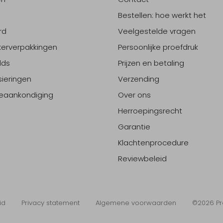
Bestellen: hoe werkt het
rd
Veelgestelde vragen
erverpakkingen
Persoonlijke proefdruk
lds
Prijzen en betaling
sieringen
Verzending
eaankondiging
Over ons
Herroepingsrecht
Garantie
Klachtenprocedure
Reviewbeleid
id
Privacy statement
Algemene voorwaarden
©2026 Pr