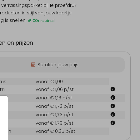
 verrassingspakket
bij 1e proefdruk
producten
in stijl van jouw kaartje
ng is snel en
n en prijzen
Bereken jouw prijs
ruk
vanaf € 1,00
cm
vanaf € 1,06
p/st
cm
vanaf € 1,16
p/st
 cm
vanaf € 1,73
p/st
 cm
vanaf € 1,73
p/st
 cm
vanaf € 1,79
p/st
oppen
vanaf € 0,35
p/st