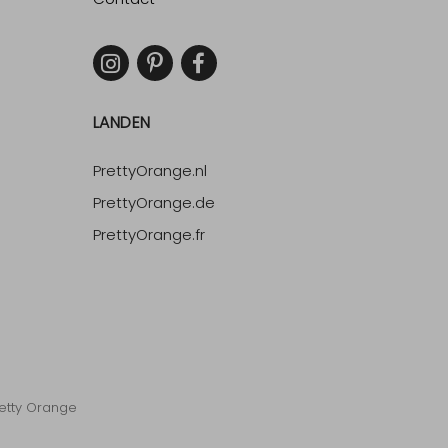
LANDEN
PrettyOrange.nl
PrettyOrange.de
PrettyOrange.fr
etty Orange