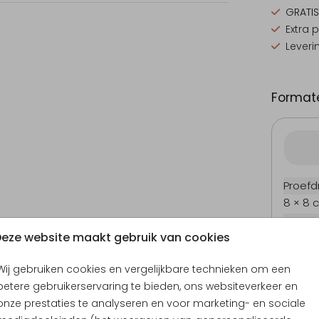
GRATIS
Extra 
Leveri
Formate
Proefd
8 × 8 
11 × 11 
eze website maakt gebruik van cookies
12 × 12
13 × 13
Wij gebruiken cookies en vergelijkbare technieken om een
15 × 15
betere gebruikerservaring te bieden, ons websiteverkeer en
Envel
onze prestaties te analyseren en voor marketing- en sociale