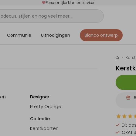
Persoonlijke klantenservice
Communie
Uitnodigingen
Blanco ontwerp
Kers
Kerst
 en
Designer
B
Pretty Orange
Collectie
Dit de
Kerstkaarten
GRATIS