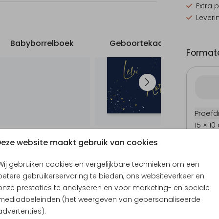
Extra 
Leveri
Babyborrelboek
Geboortekaartje
G
Formate
Proefd
15 × 10
17.1 × 1
eze website maakt gebruik van cookies
21.6 × 
Wij gebruiken cookies en vergelijkbare technieken om een
Envel
betere gebruikerservaring te bieden, ons websiteverkeer en
onze prestaties te analyseren en voor marketing- en sociale
mediadoeleinden (het weergeven van gepersonaliseerde
advertenties).