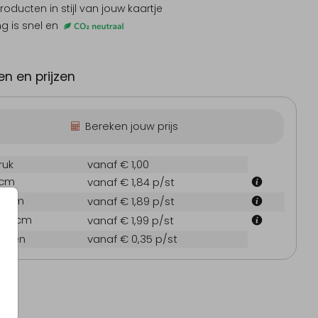
producten
in stijl van jouw kaartje
ng is snel en
eboortekaartje
Babyborrelboek
Doopsu
n en prijzen
Bereken jouw prijs
ruk
vanaf € 1,00
 cm
vanaf € 1,84
p/st
1.4 cm
vanaf € 1,89
p/st
14.4 cm
vanaf € 1,99
p/st
oppen
vanaf € 0,35
p/st