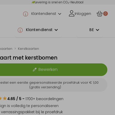
Levering is snel en CO₂-Neutraal
Klantendienst
Inloggen
0
Klantendienst
BE
tkaarten
Kerstkaarten
kaart met kerstbomen
Bewerken
estel een eerste gepersonaliseerde proefdruk voor
€ 1,00
(gratis verzending)
4.65
/ 5
-
1700
+ beoordelingen
sign is
volledig te personaliseren
 verrassingspakket
bij 1e proefdruk