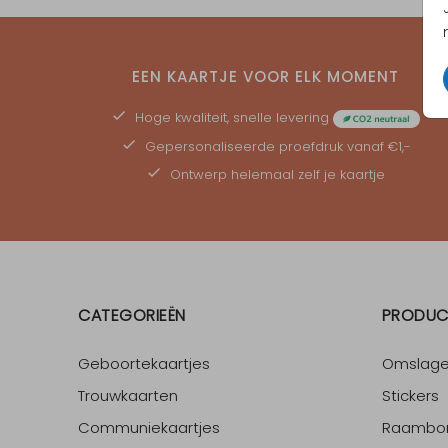
EEN KAARTJE VOOR ELK MOMENT
Hoge kwaliteit, snelle levering
Gepersonaliseerde
proefdruk
vanaf €1,-
Ontwerp helemaal zelf je kaartje
CATEGORIEËN
PRODUC
Geboortekaartjes
Omslag
Trouwkaarten
Stickers
Communiekaartjes
Raambo