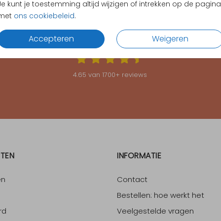
Je kunt je toestemming altijd wijzigen of intrekken op de pagina
met
ons cookiebeleid
.
KLANTEN BEOORDELEN ONS MET EEN
4.65
Accepteren
Weigeren
4.65
van
1700
+ reviews
TEN
INFORMATIE
en
Contact
Bestellen: hoe werkt het
rd
Veelgestelde vragen