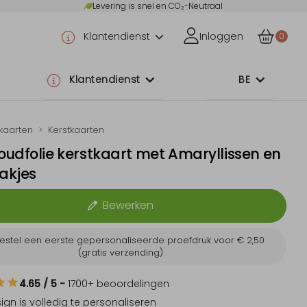
Levering is snel en CO₂-Neutraal
Klantendienst
Inloggen
0
Klantendienst
BE
tkaarten
Kerstkaarten
udfolie kerstkaart met Amaryllissen en
takjes
Bewerken
estel een eerste gepersonaliseerde proefdruk voor
€ 2,50
(gratis verzending)
4.65
/ 5
-
1700
+ beoordelingen
sign is
volledig te personaliseren