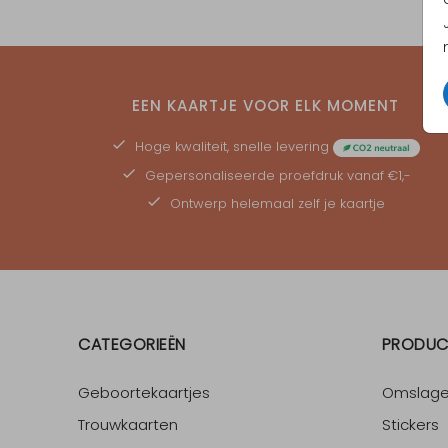
EEN KAARTJE VOOR ELK MOMENT
Hoge kwaliteit, snelle levering
Gepersonaliseerde
proefdruk
vanaf €1,-
Ontwerp helemaal zelf je kaartje
CATEGORIEËN
PRODUC
Geboortekaartjes
Omslag
Trouwkaarten
Stickers