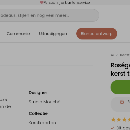
Persoonlijke klantenservice
Communie
Uitnodigingen
Blanco ontwerp
Kers
Roségo
kerst 
Designer
luxe
Studio Mouché
B
 en de
Collectie
Kerstkaarten
Dit de