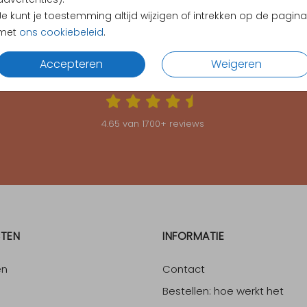
Je kunt je toestemming altijd wijzigen of intrekken op de pagina
met
ons cookiebeleid
.
Accepteren
Weigeren
KLANTEN BEOORDELEN ONS MET EEN
4.65
4.65
van
1700
+ reviews
TEN
INFORMATIE
en
Contact
Bestellen: hoe werkt het