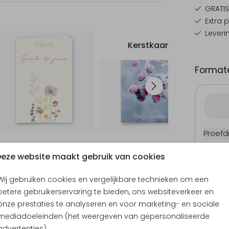
GRATIS
Extra 
Leveri
Kerstkaart
Formate
Proefd
10 × 15
eze website maakt gebruik van cookies
11.4 × 1
14.4 × 
Wij gebruiken cookies en vergelijkbare technieken om een
Envel
betere gebruikerservaring te bieden, ons websiteverkeer en
onze prestaties te analyseren en voor marketing- en sociale
mediadoeleinden (het weergeven van gepersonaliseerde
advertenties).