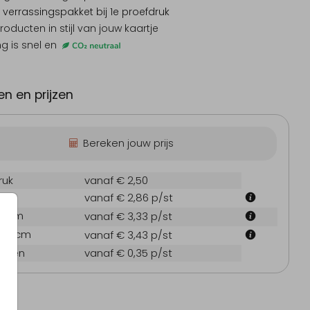
 verrassingspakket
bij 1e proefdruk
producten
in stijl van jouw kaartje
ng is snel en
Geboortekaartje
n en prijzen
Bereken jouw prijs
ruk
vanaf € 2,50
 cm
vanaf € 2,86
p/st
7.1 cm
vanaf € 3,33
p/st
21.6 cm
vanaf € 3,43
p/st
oppen
vanaf € 0,35
p/st