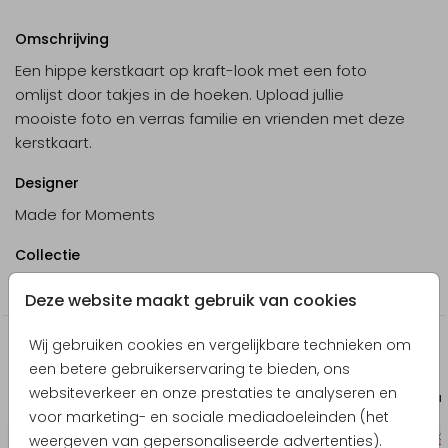
Omschrijving
Een hippe kerstkaart op kraft-look met een foto
omlijst door takjes in de hoeken. Upload jullie
mooiste foto en verras familie en vrienden met deze
kerstkaart.
Designer
Made for Moments
Collectie
Kerstkaarten
Deze website maakt gebruik van cookies
Wij gebruiken cookies en vergelijkbare technieken om
Producten die hierop lijken
een betere gebruikerservaring te bieden, ons
websiteverkeer en onze prestaties te analyseren en
Uitnodiging communie
Uitnodiging ki
voor marketing- en sociale mediadoeleinden (het
weergeven van gepersonaliseerde advertenties).