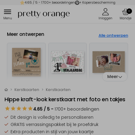
4.65
/ 5 -
1700
+ beoordelingen
+ Kopersbescherming
0
Meer ontwerpen
Alle ontwerpen
Meer
Kerstkaarten
Kerstkaarten
Hippe kraft-look kerstkaart met foto en takjes
4.65
/ 5
-
1700
+ beoordelingen
Dit design is
volledig te personaliseren
GRATIS verrassingspakket
bij 1e proefdruk
Extra producten
in stijl van jouw kaartje