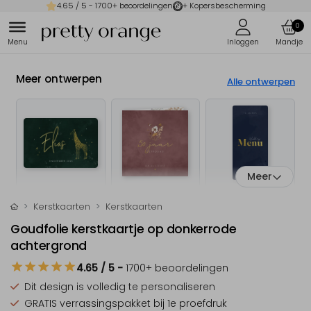
4.65
/ 5 -
1700
+ beoordelingen
+ Kopersbescherming
0
Meer ontwerpen
Alle ontwerpen
Meer
Kerstkaarten
Kerstkaarten
Goudfolie kerstkaartje op donkerrode
achtergrond
4.65
/ 5
-
1700
+ beoordelingen
Dit design is
volledig te personaliseren
GRATIS verrassingspakket
bij 1e proefdruk