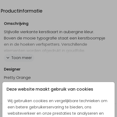
Productinformatie
Omschrijving
Stijlvolle vierkante kerstkaart in aubergine kleur.
Boven de mooie typografie staat een kerstboompje
en in de hoeken verfspetters. Verschillende
elementen worden afgedrukt in goudfolie.
Personaliseer dit kaartje in de online editor.
Toon meer
Designer
Pretty Orange
Collectie
Deze website maakt gebruik van cookies
Kerstkaarten
Wij gebruiken cookies en vergelijkbare technieken om
een betere gebruikerservaring te bieden, ons
Producten die hierop lijken
websiteverkeer en onze prestaties te analyseren en