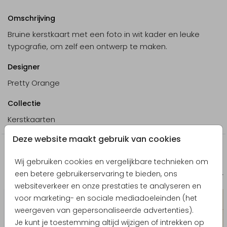
Omschrijving
Bruine kerstkaart met een foto in wit kader en leuke
typografie, om zelf een ontwerp te maken.
Designer
Pretty Orange
Collectie
Kerstkaarten
Deze website maakt gebruik van cookies
Producten die hierop lijken
Wij gebruiken cookies en vergelijkbare technieken om
een betere gebruikerservaring te bieden, ons
Geboortekaartje
Geboort
websiteverkeer en onze prestaties te analyseren en
voor marketing- en sociale mediadoeleinden (het
weergeven van gepersonaliseerde advertenties).
Je kunt je toestemming altijd wijzigen of intrekken op