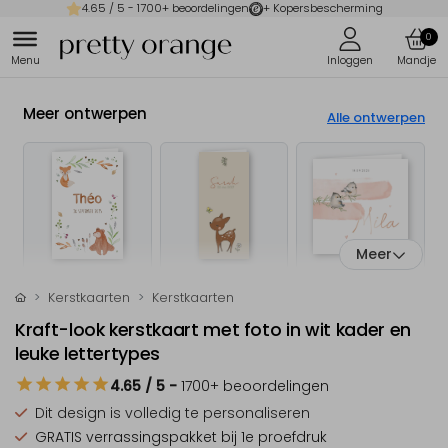
4.65
/ 5 -
1700
+ beoordelingen
+ Kopersbescherming
0
Meer ontwerpen
Alle ontwerpen
Meer
Kerstkaarten
Kerstkaarten
Kraft-look kerstkaart met foto in wit kader en
leuke lettertypes
4.65
/ 5
-
1700
+ beoordelingen
Dit design is
volledig te personaliseren
GRATIS verrassingspakket
bij 1e proefdruk