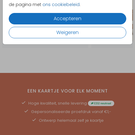
de pagina met
ons cookiebeleid
.
Accepteren
Weigeren
EEN KAARTJE VOOR ELK MOMENT
Hoge kwaliteit, snelle levering
Gepersonaliseerde
proefdruk
vanaf €1,-
Ontwerp helemaal zelf je kaartje