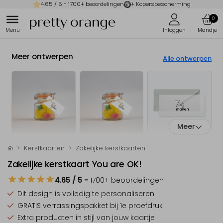
4.65
/ 5 -
1700
+ beoordelingen
+ Kopersbescherming
0
Meer ontwerpen
Alle ontwerpen
Meer
Kerstkaarten
Zakelijke kerstkaarten
Zakelijke kerstkaart You are OK!
4.65
/ 5
-
1700
+ beoordelingen
Dit design is
volledig te personaliseren
GRATIS verrassingspakket
bij 1e proefdruk
Extra producten
in stijl van jouw kaartje