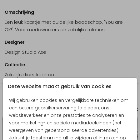
Omschrijving
Een leuk kaartje met duidelijke boodschap. 'You are
OK!'. Voor medewerkers en zakelijke relaties.
Designer
Design Studio Axe
Collectie
Zakelijke kerstkaarten
Deze website maakt gebruik van cookies
Producten die hierop lijken
Wij gebruiken cookies en vergelijkbare technieken om
een betere gebruikerservaring te bieden, ons
Labeltje
Labe
websiteverkeer en onze prestaties te analyseren en
voor marketing- en sociale mediadoeleinden (het
weergeven van gepersonaliseerde advertenties).
Je kunt je toestemming altijd wijzigen of intrekken op