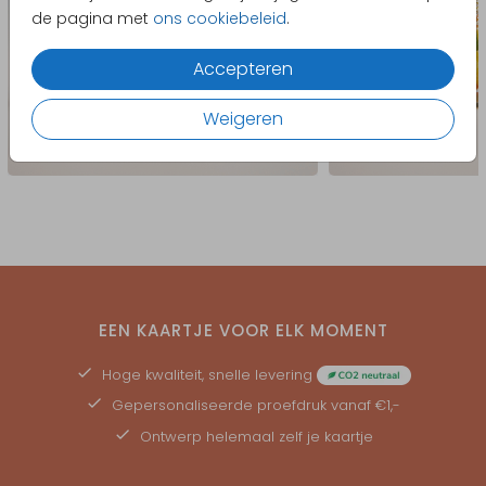
de pagina met
ons cookiebeleid
.
Accepteren
Weigeren
EEN KAARTJE VOOR ELK MOMENT
Hoge kwaliteit, snelle levering
Gepersonaliseerde
proefdruk
vanaf €1,-
Ontwerp helemaal zelf je kaartje