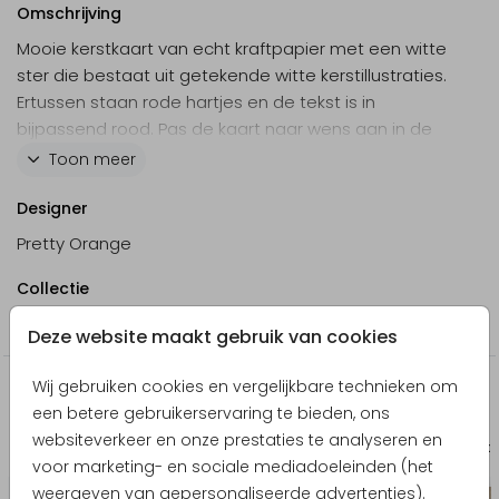
Omschrijving
Mooie kerstkaart van echt kraftpapier met een witte
ster die bestaat uit getekende witte kerstillustraties.
Ertussen staan rode hartjes en de tekst is in
bijpassend rood. Pas de kaart naar wens aan in de
online editor.
Toon meer
Designer
Pretty Orange
Collectie
Zakelijke kerstkaarten
Deze website maakt gebruik van cookies
Wij gebruiken cookies en vergelijkbare technieken om
Producten die hierop lijken
een betere gebruikerservaring te bieden, ons
websiteverkeer en onze prestaties te analyseren en
Geboortekaartje
Save t
voor marketing- en sociale mediadoeleinden (het
weergeven van gepersonaliseerde advertenties).