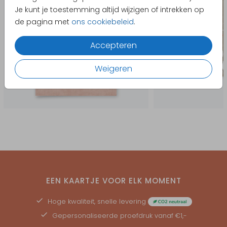
Je kunt je toestemming altijd wijzigen of intrekken op
de pagina met
ons cookiebeleid
.
Accepteren
Weigeren
EEN KAARTJE VOOR ELK MOMENT
Hoge kwaliteit, snelle levering
Gepersonaliseerde
proefdruk
vanaf €1,-