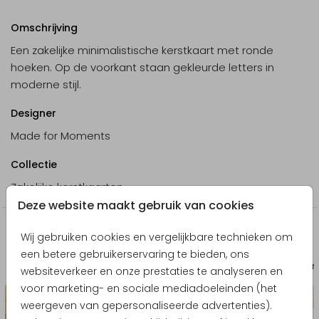
Omschrijving
Een zakelijke minimalistische kerstkaart met ronde
hoeken. Op de voorkant staan gekleurde letters in
moderne stijl.
Designer
Made for Moments
Collectie
Zakelijke kerstkaarten
Deze website maakt gebruik van cookies
Producten die hierop lijken
Wij gebruiken cookies en vergelijkbare technieken om
een betere gebruikerservaring te bieden, ons
Babyborrelkaartje
Babyborr
websiteverkeer en onze prestaties te analyseren en
voor marketing- en sociale mediadoeleinden (het
weergeven van gepersonaliseerde advertenties).