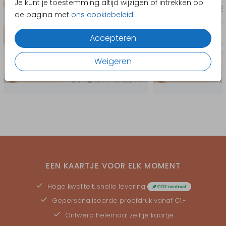
Je kunt je toestemming altijd wijzigen of intrekken op
de pagina met
ons cookiebeleid
.
Accepteren
Weigeren
EEN KAARTJE VOOR ELK MOMENT
Hoge kwaliteit, snelle levering
Gepersonaliseerde
proefdruk
vanaf €1,-
Ontwerp helemaal zelf je kaartje