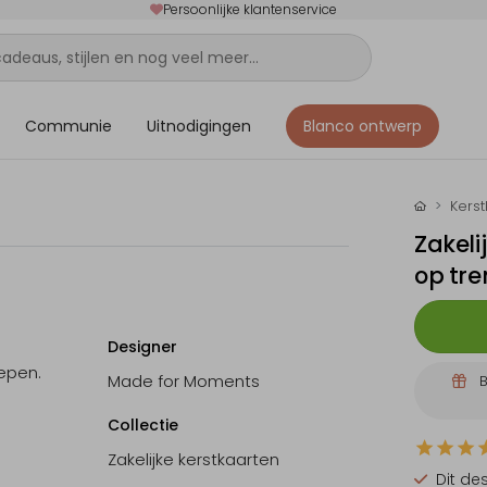
Persoonlijke klantenservice
Communie
Uitnodigingen
Blanco ontwerp
Kers
Zakeli
op tre
Designer
epen.
Made for Moments
B
Collectie
Zakelijke kerstkaarten
Dit de