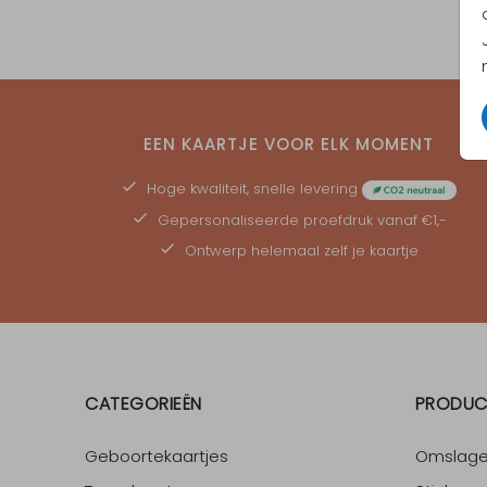
EEN KAARTJE VOOR ELK MOMENT
Hoge kwaliteit, snelle levering
Gepersonaliseerde
proefdruk
vanaf €1,-
Ontwerp helemaal zelf je kaartje
CATEGORIEËN
PRODUC
Geboortekaartjes
Omslag