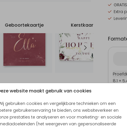
GRATIS
Extra 
Leveri
Geboortekaartje
Kerstkaart
Ba
Formate
Proefd
8.1 × 5
15 × 10
eze website maakt gebruik van cookies
17.1 × 1
Wij gebruiken cookies en vergelijkbare technieken om een
21.6 × 
betere gebruikerservaring te bieden, ons websiteverkeer en
Envel
onze prestaties te analyseren en voor marketing- en sociale
mediadoeleinden (het weergeven van gepersonaliseerde