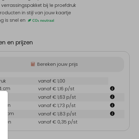
 verrassingspakket
bij 1e proefdruk
producten
in stijl van jouw kaartje
ng is snel en
byborrelkaartje
Geboortekaartje
Babybo
n en prijzen
Bereken jouw prijs
ruk
vanaf € 1,00
.4 cm
vanaf € 1,16
p/st
 cm
vanaf € 1,63
p/st
1.4 cm
vanaf € 1,73
p/st
14.4 cm
vanaf € 1,83
p/st
oppen
vanaf € 0,35
p/st