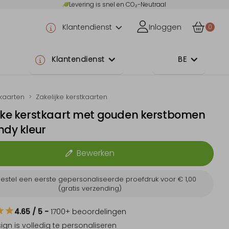
Levering is snel en CO₂-Neutraal
Klantendienst
Inloggen
0
Klantendienst
BE
tkaarten
Zakelijke kerstkaarten
jke kerstkaart met gouden kerstbomen
ndy kleur
Bewerken
estel een eerste gepersonaliseerde proefdruk voor
€ 1,00
(gratis verzending)
4.65
/ 5
-
1700
+ beoordelingen
sign is
volledig te personaliseren