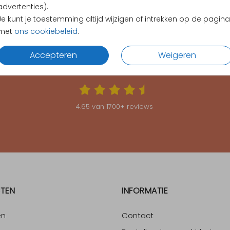
advertenties).
Je kunt je toestemming altijd wijzigen of intrekken op de pagina
met
ons cookiebeleid
.
Accepteren
Weigeren
KLANTEN BEOORDELEN ONS MET EEN
4.65
4.65
van
1700
+ reviews
TEN
INFORMATIE
en
Contact