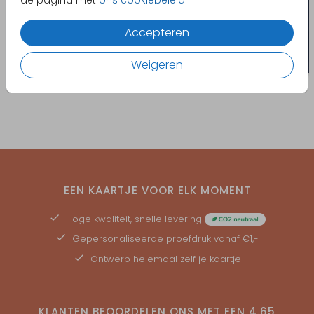
de pagina met
ons cookiebeleid
.
Accepteren
Weigeren
EEN KAARTJE VOOR ELK MOMENT
Hoge kwaliteit, snelle levering
Gepersonaliseerde
proefdruk
vanaf €1,-
Ontwerp helemaal zelf je kaartje
KLANTEN BEOORDELEN ONS MET EEN
4.65