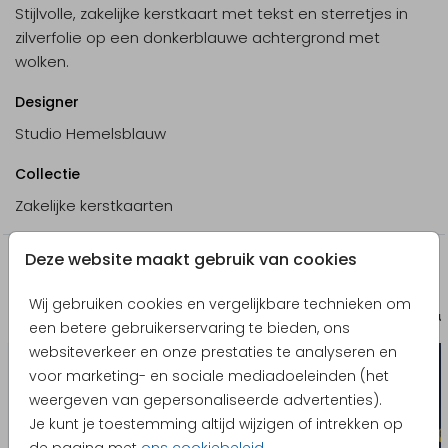
Stijlvolle, zakelijke kerstkaart met tekst en sterretjes in
zilverfolie op een donkerblauwe achtergrond met
wolken.
Designer
Studio Hemelsblauw
Collectie
Zakelijke kerstkaarten
Deze website maakt gebruik van cookies
Producten die hierop lijken
Wij gebruiken cookies en vergelijkbare technieken om
Geboortekaartje
Menu
een betere gebruikerservaring te bieden, ons
websiteverkeer en onze prestaties te analyseren en
voor marketing- en sociale mediadoeleinden (het
weergeven van gepersonaliseerde advertenties).
Je kunt je toestemming altijd wijzigen of intrekken op