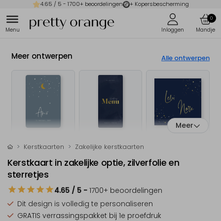
4.65
/ 5 -
1700
+ beoordelingen
+ Kopersbescherming
0
Meer ontwerpen
Alle ontwerpen
Meer
Kerstkaarten
Zakelijke kerstkaarten
Kerstkaart in zakelijke optie, zilverfolie en
sterretjes
4.65
/ 5
-
1700
+ beoordelingen
Dit design is
volledig te personaliseren
GRATIS verrassingspakket
bij 1e proefdruk