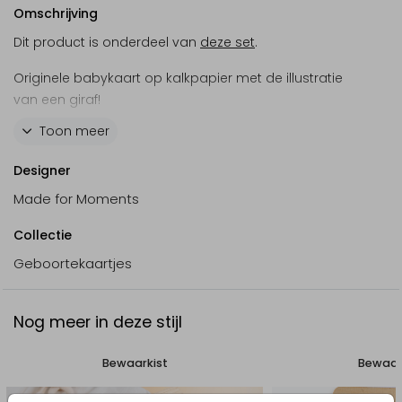
Omschrijving
Dit product is onderdeel van
deze set
.
Originele babykaart op kalkpapier met de illustratie
van een giraf!
Toon meer
Goed om te weten:
Designer
Bij kaarten op kalkpapier kan alleen de
voorzijde bedrukt worden, aangezien het
Made for Moments
materiaal semi-transparant is
Collectie
Dikte: 200 grams.
De kleur wit kan niet gedrukt worden
Geboortekaartjes
Nog meer in deze stijl
Bewaarkist
Bewaar