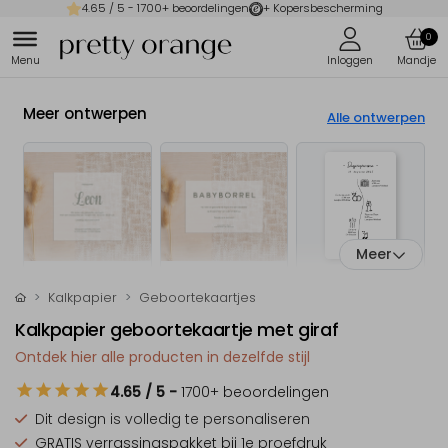
4.65
/ 5 -
1700
+ beoordelingen
+ Kopersbescherming
0
Meer ontwerpen
Alle ontwerpen
Meer
Kalkpapier
Geboortekaartjes
Kalkpapier geboortekaartje met giraf
Ontdek hier alle producten in dezelfde stijl
4.65
/ 5
-
1700
+ beoordelingen
Dit design is
volledig te personaliseren
GRATIS verrassingspakket
bij 1e proefdruk