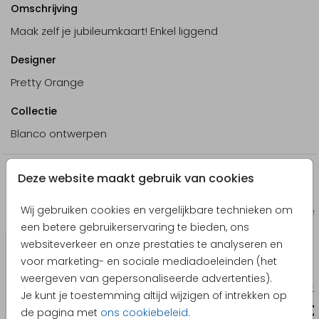
Omschrijving
Maak zelf je jubileumkaart! Enkel liggend
Designer
Pretty Orange
Collectie
Blanco ontwerpen
Deze website maakt gebruik van cookies
Producten die hierop lijken
Wij gebruiken cookies en vergelijkbare technieken om
Uitnodiging jubileum
Kerst
een betere gebruikerservaring te bieden, ons
websiteverkeer en onze prestaties te analyseren en
voor marketing- en sociale mediadoeleinden (het
weergeven van gepersonaliseerde advertenties).
Je kunt je toestemming altijd wijzigen of intrekken op
de pagina met
ons cookiebeleid
.