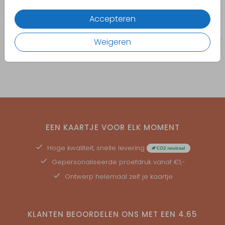
Accepteren
Weigeren
EEN KAARTJE VOOR ELK MOMENT
Hoge kwaliteit, snelle levering
Gepersonaliseerde
proefdruk
vanaf €1,-
Ontwerp helemaal zelf je kaartje
KLANTEN BEOORDELEN ONS MET EEN
4.65