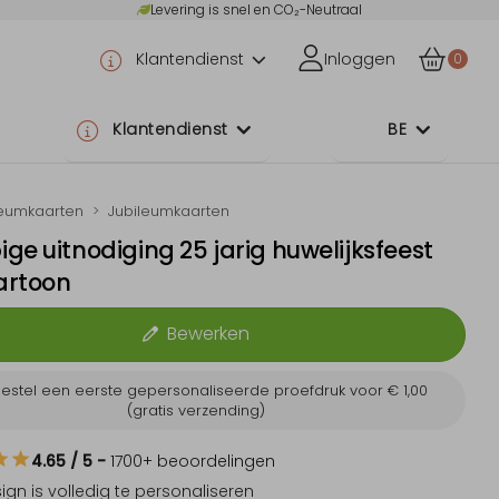
Levering is snel en CO₂-Neutraal
Klantendienst
Inloggen
0
Klantendienst
BE
leumkaarten
Jubileumkaarten
ge uitnodiging 25 jarig huwelijksfeest
artoon
Bewerken
estel een eerste gepersonaliseerde proefdruk voor
€ 1,00
(gratis verzending)
4.65
/ 5
-
1700
+ beoordelingen
sign is
volledig te personaliseren