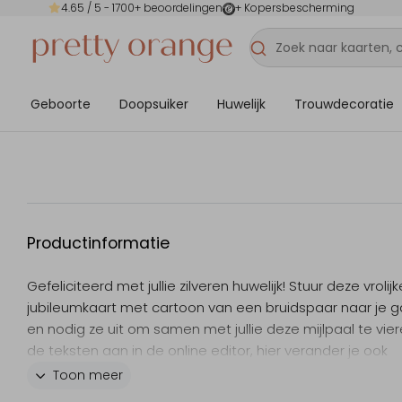
4.65
/ 5 -
1700
+ beoordelingen
+ Kopersbescherming
Geboorte
Doopsuiker
Huwelijk
Trouwdecoratie
Productinformatie
Gefeliciteerd met jullie zilveren huwelijk! Stuur deze vrolijk
jubileumkaart met cartoon van een bruidspaar naar je 
en nodig ze uit om samen met jullie deze mijlpaal te vier
de teksten aan in de online editor, hier verander je ook
eventueel het lettertype en de kleur.
Toon meer