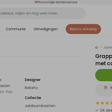
Persoonlijke klantenservice
Communie
Uitnodigingen
Blanco ontwerp
Jubi
Grappi
met c
e
Designer
gasten
Belarto
B
en. Pas
Collectie
Jubileumkaarten
Dit de