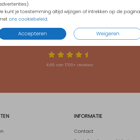
advertenties).
Je kunt je toestemming altijd wijzigen of intrekken op de pagina
met
ons cookiebeleid
.
Accepteren
Weigeren
KLANTEN BEOORDELEN ONS MET EEN
4.65
4.65
van
1700
+ reviews
TEN
INFORMATIE
en
Contact