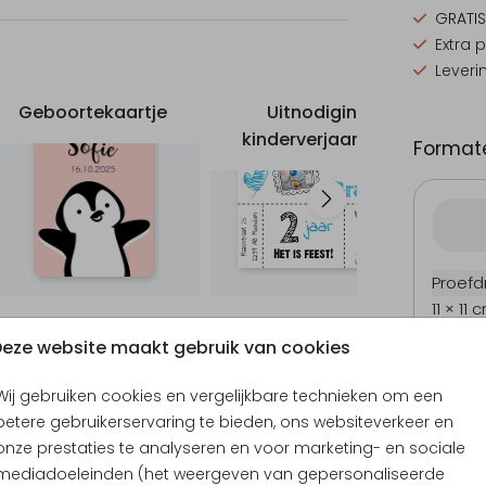
GRATIS
Extra 
Leveri
Geboortekaartje
Uitnodiging
kinderverjaardag
ki
Formate
Proefd
11 × 11 
12 × 12
eze website maakt gebruik van cookies
13 × 13
Wij gebruiken cookies en vergelijkbare technieken om een
15 × 15
betere gebruikerservaring te bieden, ons websiteverkeer en
Envel
onze prestaties te analyseren en voor marketing- en sociale
mediadoeleinden (het weergeven van gepersonaliseerde