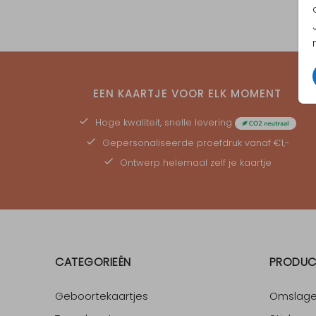
EEN KAARTJE VOOR ELK MOMENT
Hoge kwaliteit, snelle levering
Gepersonaliseerde
proefdruk
vanaf €1,-
Ontwerp helemaal zelf je kaartje
CATEGORIEËN
PRODUC
Geboortekaartjes
Omslag