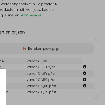
 verrassingspakket
bij 1e proefdruk
producten
in stijl van jouw kaartje
ng is snel en
Uitnodiging
Uitnodiging
Uit
nderverjaardag
kinderverjaardag
kinder
n en prijzen
Bereken jouw prijs
ruk
vanaf € 1,00
cm
vanaf € 1,79
p/st
 cm
vanaf € 1,89
p/st
 cm
vanaf € 1,89
p/st
 cm
vanaf € 2,00
p/st
oppen
vanaf € 0,35
p/st