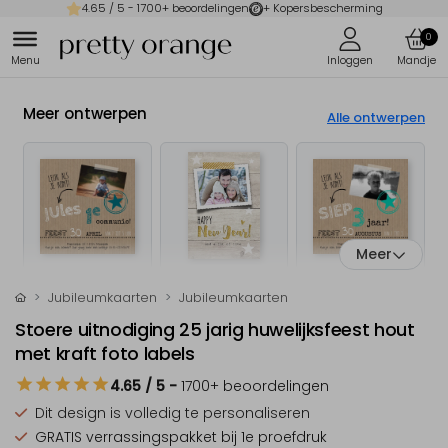
4.65
/ 5 -
1700
+ beoordelingen
+ Kopersbescherming
0
Meer ontwerpen
Alle ontwerpen
Meer
Jubileumkaarten
Jubileumkaarten
Stoere uitnodiging 25 jarig huwelijksfeest hout
met kraft foto labels
4.65
/ 5
-
1700
+ beoordelingen
Dit design is
volledig te personaliseren
GRATIS verrassingspakket
bij 1e proefdruk