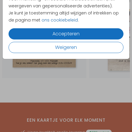
Uitnodiging communie
Kerst
weergeven van gepersonaliseerde advertenties).
Je kunt je toestemming altijd wijzigen of intrekken op
de pagina met
ons cookiebeleid
.
Accepteren
Weigeren
EEN KAARTJE VOOR ELK MOMENT