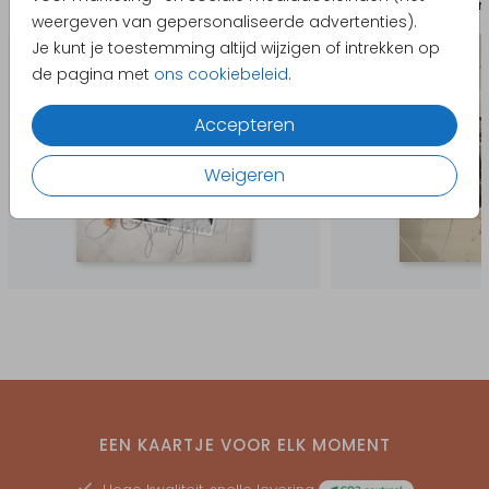
Uitnodiging jubileum
Uitnodigin
weergeven van gepersonaliseerde advertenties).
Je kunt je toestemming altijd wijzigen of intrekken op
de pagina met
ons cookiebeleid
.
Accepteren
Weigeren
EEN KAARTJE VOOR ELK MOMENT