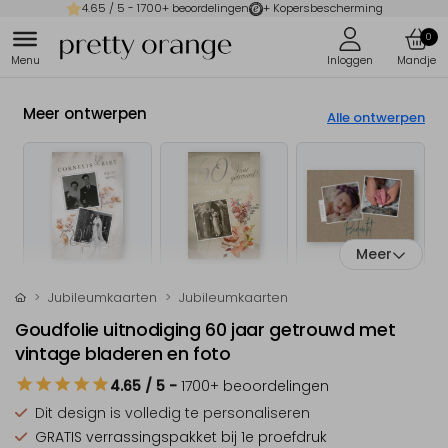
4.65
/ 5 -
1700
+ beoordelingen
+ Kopersbescherming
0
Meer ontwerpen
Alle ontwerpen
Meer
Jubileumkaarten
Jubileumkaarten
Goudfolie uitnodiging 60 jaar getrouwd met
vintage bladeren en foto
4.65
/ 5
-
1700
+ beoordelingen
Dit design is
volledig te personaliseren
GRATIS verrassingspakket
bij 1e proefdruk