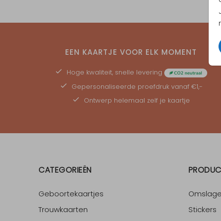
EEN KAARTJE VOOR ELK MOMENT
Hoge kwaliteit, snelle levering
Gepersonaliseerde
proefdruk
vanaf €1,-
Ontwerp helemaal zelf je kaartje
CATEGORIEËN
PRODUC
Geboortekaartjes
Omslag
Trouwkaarten
Stickers