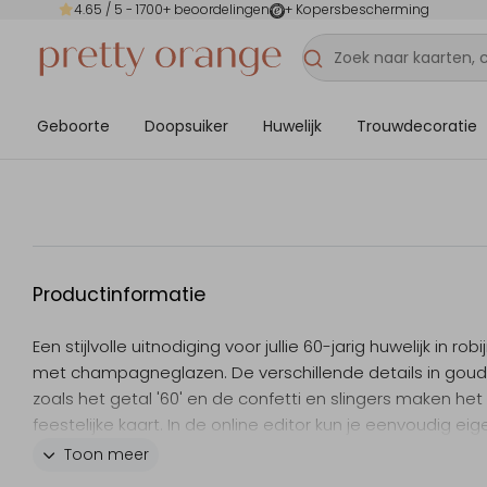
4.65
/ 5 -
1700
+ beoordelingen
+ Kopersbescherming
Geboorte
Doopsuiker
Huwelijk
Trouwdecoratie
Productinformatie
Een stijlvolle uitnodiging voor jullie 60-jarig huwelijk in rob
met champagneglazen. De verschillende details in goudg
zoals het getal '60' en de confetti en slingers maken het
feestelijke kaart. In de online editor kun je eenvoudig eig
tekst toevoegen en lettertypes kiezen.
Toon meer