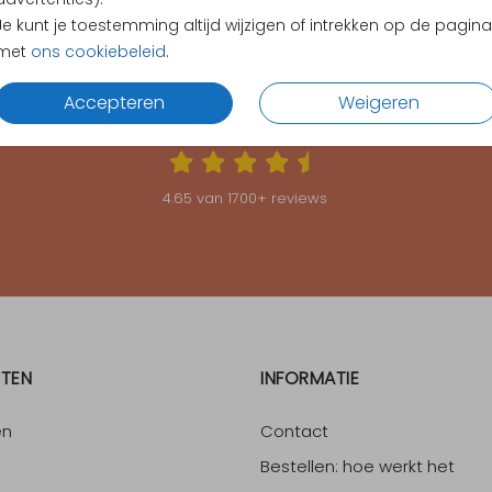
Je kunt je toestemming altijd wijzigen of intrekken op de pagina
met
ons cookiebeleid
.
Accepteren
Weigeren
KLANTEN BEOORDELEN ONS MET EEN
4.65
4.65
van
1700
+ reviews
TEN
INFORMATIE
en
Contact
Bestellen: hoe werkt het