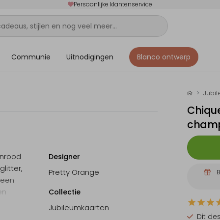
Persoonlijke klantenservice
Communie
Uitnodigingen
Blanco ontwerp
Jubi
Chique
champ
ijnrood
Designer
litter,
Pretty Orange
B
 een
en
Collectie
Jubileumkaarten
Dit de