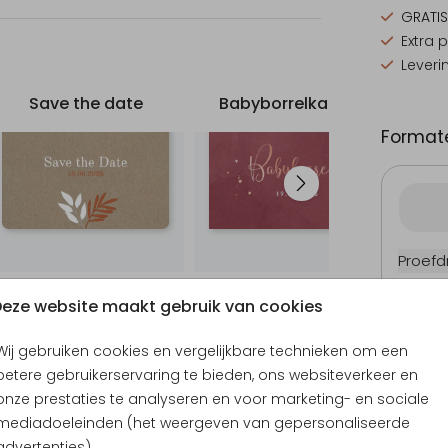
GRATIS
Extra 
Leveri
Save the date
Babyborrelkaartje
Uitn
Formate
Proefd
10 × 15
eze website maakt gebruik van cookies
11.4 × 1
14.4 × 
Wij gebruiken cookies en vergelijkbare technieken om een
Envel
betere gebruikerservaring te bieden, ons websiteverkeer en
onze prestaties te analyseren en voor marketing- en sociale
mediadoeleinden (het weergeven van gepersonaliseerde
advertenties).