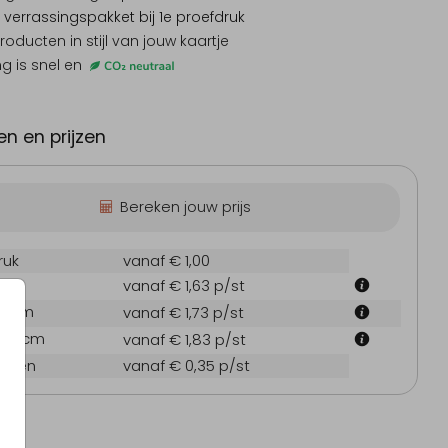
 verrassingspakket
bij 1e proefdruk
producten
in stijl van jouw kaartje
ng is snel en
odiging verjaardag
Kerstkaart
Geboo
n en prijzen
Bereken jouw prijs
ruk
vanaf € 1,00
 cm
vanaf € 1,63
p/st
7.1 cm
vanaf € 1,73
p/st
21.6 cm
vanaf € 1,83
p/st
oppen
vanaf € 0,35
p/st