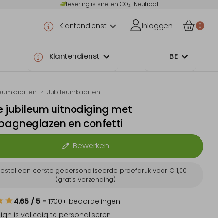
Levering is snel en CO₂-Neutraal
Klantendienst
Inloggen
0
Klantendienst
BE
leumkaarten
Jubileumkaarten
 jubileum uitnodiging met
agneglazen en confetti
Bewerken
estel een eerste gepersonaliseerde proefdruk voor
€ 1,00
(gratis verzending)
4.65
/ 5
-
1700
+ beoordelingen
sign is
volledig te personaliseren