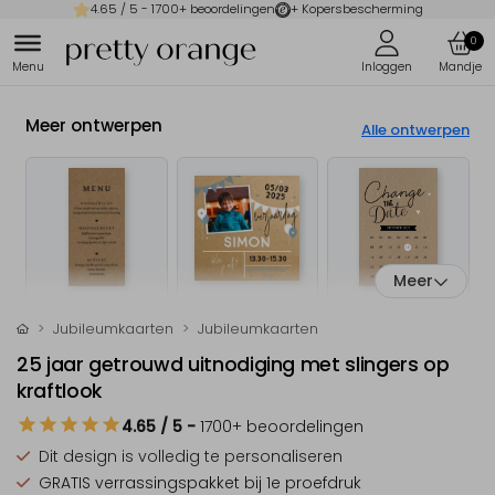
4.65
/ 5 -
1700
+ beoordelingen
+ Kopersbescherming
0
Meer ontwerpen
Alle ontwerpen
Meer
Jubileumkaarten
Jubileumkaarten
25 jaar getrouwd uitnodiging met slingers op
kraftlook
4.65
/ 5
-
1700
+ beoordelingen
Dit design is
volledig te personaliseren
GRATIS verrassingspakket
bij 1e proefdruk