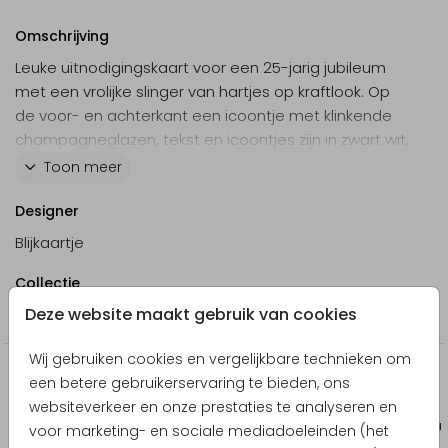
Omschrijving
Leuke uitnodigingskaart voor een 25-jarig jubileum
met een vrolijke slinger van hartjes op kraftlook. Op
de voor- en achterkant een icoontje met klinkende
champagneglazen, tekst en icoontjes zijn in zwart wit,
pas de kaart naar eigen wens aan in de online editor.
Toon meer
Designer
Blijkaartje
Collectie
Deze website maakt gebruik van cookies
Jubileumkaarten
Wij gebruiken cookies en vergelijkbare technieken om
Producten die hierop lijken
een betere gebruikerservaring te bieden, ons
websiteverkeer en onze prestaties te analyseren en
Menukaart
Uitnodiging ki
voor marketing- en sociale mediadoeleinden (het