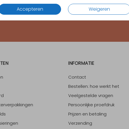
Accepteren
Weigeren
4.65
van
1700
+ reviews
TEN
INFORMATIE
en
Contact
Bestellen: hoe werkt het
rd
Veelgestelde vragen
erverpakkingen
Persoonlijke proefdruk
lds
Prijzen en betaling
sieringen
Verzending