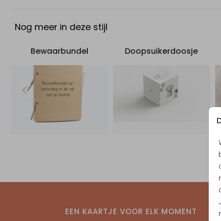
Full colour bedrukking mogelijk op de bovenkant van 
deksel
Nog meer in deze stijl
Het afdrukken van witte of bijna witte kleuren is niet m
De kleur van de opdruk op een doos is donkerder dan
kaarten, omdat de achtergrond niet wit is maar van hout 
Bewaarbundel
Doopsuikerdoosje
Als je je eigen ontwerp wilt maken of veel aanpassing
doen, neem dan de houten achtergrond op in je ontwer
Het gebruik van grote gekleurde vlakken wordt niet
aanbevolen. Wij raden aan om zoveel mogelijk van het 
oppervlak zichtbaar te laten.
D
Foliedruk is niet mogelijk
Het wordt rechtstreeks op de doos gedrukt, die door
nerven wat ruw kan aanvoelen.
Een doos wordt afzonderlijk verzonden van andere
producten die tegelijkertijd worden besteld.
U ontvangt een trackingcode waarmee u uw bestellin
volgen.
Het is een product van hout, en dus een natuurproduc
EEN KAARTJE VOOR ELK MOMENT
in het echt altijd iets kan afwijken van de online foto. Ge