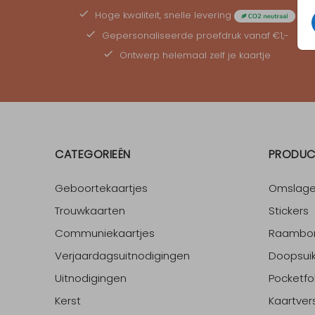
twee dozen zijn hetzelfde (nerven, houtkleur, enz.).
Hoge kwaliteit, snelle levering
Gepersonaliseerde
proefdruk
vanaf €1,-
Ontwerp helemaal zelf je kaartje
CATEGORIEËN
PRODUC
Geboortekaartjes
Omslag
Trouwkaarten
Stickers
Communiekaartjes
Raambo
Verjaardagsuitnodigingen
Doopsuik
Uitnodigingen
Pocketfo
Kerst
Kaartver