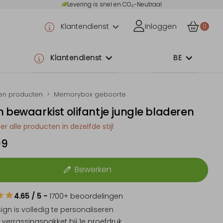
Levering is snel en CO₂-Neutraal
Klantendienst
Inloggen
0
Klantendienst
BE
en producten
Memorybox geboorte
 bewaarkist olifantje jungle bladeren
er alle producten in dezelfde stijl
99
Bewerken
4.65
/ 5
-
1700
+ beoordelingen
sign is
volledig te personaliseren
 verrassingspakket
bij 1e proefdruk