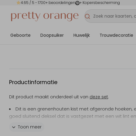
4.65
/ 5 -
1700
+ beoordelingen
+ Kopersbescherming
Geboorte
Doopsuiker
Huwelijk
Trouwdecoratie
Productinformatie
Dit product maakt onderdeel uit van
deze set
.
Dit is een grenenhouten kist met afgeronde hoeken, 
goed sluitend deksel dat is vastgezet met een wit lint e
handvatten aan beide zijden.
Toon meer
Afmetingen: 40x30 cm en 13 cm hoogte, gewicht 1100 