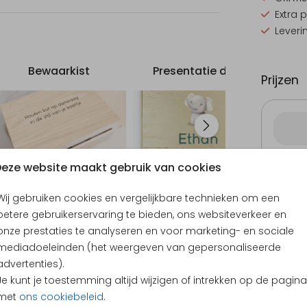
het
Extra 
Leveri
ogelijk
 op
is.
Bewaarkist
Presentatie doos
Prijzen
en wilt
p.
houten
40 × 3
eze website maakt gebruik van cookies
 de
Wij gebruiken cookies en vergelijkbare technieken om een
betere gebruikerservaring te bieden, ons websiteverkeer en
onze prestaties te analyseren en voor marketing- en sociale
mediadoeleinden (het weergeven van gepersonaliseerde
g kunt
advertenties).
Je kunt je toestemming altijd wijzigen of intrekken op de pagina
t, dat
KLANTEN BEOORDELEN ONS MET EEN
4.65
met
ons cookiebeleid
.
en