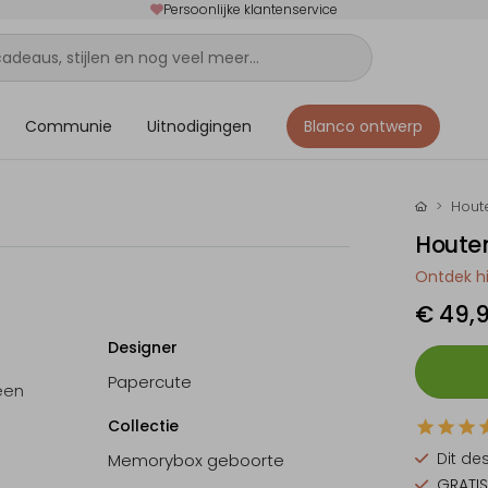
Persoonlijke klantenservice
Communie
Uitnodigingen
Blanco ontwerp
Hout
Houten
Ontdek hi
€ 49,
Designer
Papercute
een
n
Collectie
Dit de
Memorybox geboorte
g
GRATIS