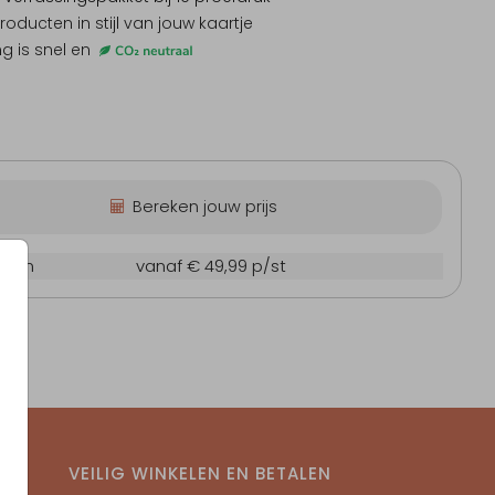
producten
in stijl van jouw kaartje
ng is snel en
Labeltje
Bereken jouw prijs
0 cm
vanaf € 49,99
p/st
VEILIG WINKELEN EN BETALEN