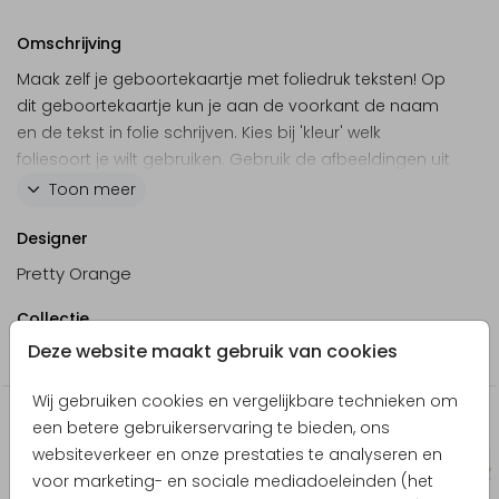
Omschrijving
Maak zelf je geboortekaartje met foliedruk teksten! Op
dit geboortekaartje kun je aan de voorkant de naam
en de tekst in folie schrijven. Kies bij 'kleur' welk
foliesoort je wilt gebruiken. Gebruik de afbeeldingen uit
de ontwerptool om de kaart verder op te maken.
Toon meer
Designer
Pretty Orange
Collectie
Deze website maakt gebruik van cookies
Blanco ontwerpen
Wij gebruiken cookies en vergelijkbare technieken om
Producten die hierop lijken
een betere gebruikerservaring te bieden, ons
websiteverkeer en onze prestaties te analyseren en
Kerstkaart
voor marketing- en sociale mediadoeleinden (het