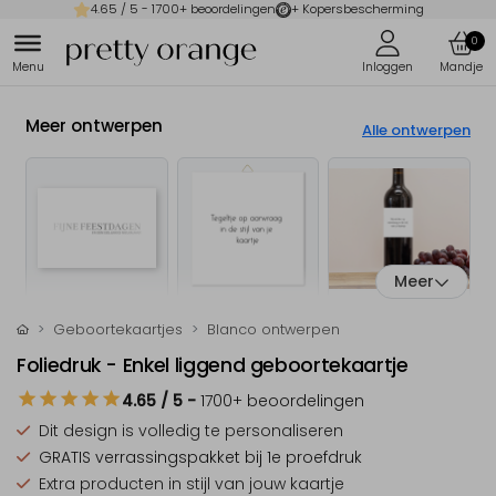
4.65
/ 5 -
1700
+ beoordelingen
+ Kopersbescherming
0
Meer ontwerpen
Alle ontwerpen
Meer
Geboortekaartjes
Blanco ontwerpen
Foliedruk - Enkel liggend geboortekaartje
4.65
/ 5
-
1700
+ beoordelingen
Dit design is
volledig te personaliseren
GRATIS verrassingspakket
bij 1e proefdruk
Extra producten
in stijl van jouw kaartje