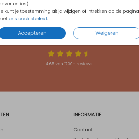
advertenties).
Je kunt je toestemming altijd wijzigen of intrekken op de pagina
met
ons cookiebeleid
.
Accepteren
Weigeren
KLANTEN BEOORDELEN ONS MET EEN
4.65
4.65
van
1700
+ reviews
TEN
INFORMATIE
en
Contact