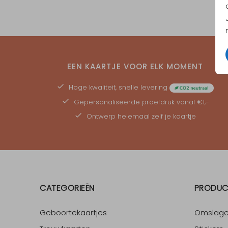
EEN KAARTJE VOOR ELK MOMENT
Hoge kwaliteit, snelle levering
Gepersonaliseerde
proefdruk
vanaf €1,-
Ontwerp helemaal zelf je kaartje
CATEGORIEËN
PRODUC
Geboortekaartjes
Omslag