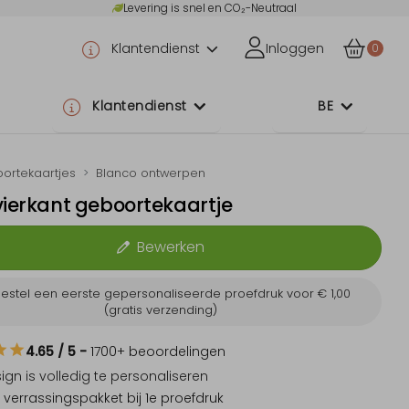
Levering is snel en CO₂-Neutraal
Klantendienst
Inloggen
0
Klantendienst
BE
ortekaartjes
Blanco ontwerpen
vierkant geboortekaartje
Bewerken
estel een eerste gepersonaliseerde proefdruk voor
€ 1,00
(gratis verzending)
4.65
/ 5
-
1700
+ beoordelingen
sign is
volledig te personaliseren
 verrassingspakket
bij 1e proefdruk