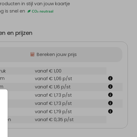
producten
in stijl van jouw kaartje
ng is snel en
Trouwkaart
Geboortekaartje
Tro
n en prijzen
Bereken jouw prijs
ruk
vanaf € 1,00
cm
vanaf € 1,06
p/st
cm
vanaf € 1,16
p/st
 cm
vanaf € 1,73
p/st
 cm
vanaf € 1,73
p/st
 cm
vanaf € 1,79
p/st
oppen
vanaf € 0,35
p/st