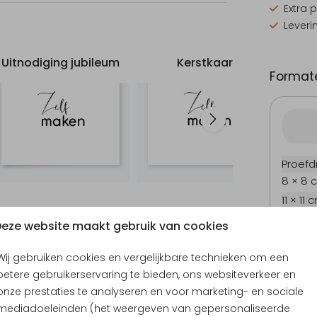
Extra 
Leveri
Uitnodiging jubileum
Kerstkaart
Formate
Proefd
8 × 8 
11 × 11 
12 × 12
eze website maakt gebruik van cookies
13 × 13
15 × 15
Wij gebruiken cookies en vergelijkbare technieken om een
betere gebruikerservaring te bieden, ons websiteverkeer en
Envel
onze prestaties te analyseren en voor marketing- en sociale
mediadoeleinden (het weergeven van gepersonaliseerde